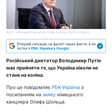
Фото: німецький канцлер Олаф Шольц (Getty Images)
Розумій ситуацію на фронті через факти, а не
чутки з
РБК-Україна у Google
Російський диктатор Володимир Путін
має прийняти те, що Україна ніколи не
стане на коліна.
Про це повідомляє
РБК-Україна
з
посиланням на
заяву
німецького
канцлера Олафа Шольца.