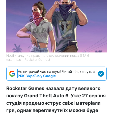
Netflix викупив права на ексклюзивний показ GTA 6
(скриншот: Rockstar Games)
Не витрачай час на шум! Читай тільки суть з
РБК-Україна у Google
Rockstar Games назвала дату великого
показу Grand Theft Auto 6. Уже 27 серпня
студія продемонструє свіжі матеріали
гри, однак переглянути їх можна буде