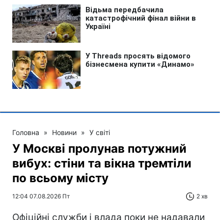
Головна
»
Новини
»
У світі
У Москві пролунав потужний
вибух: стіни та вікна тремтіли
по всьому місту
12:04 07.08.2026 Пт
2 хв
Офіційні служби і влада поки не надавали