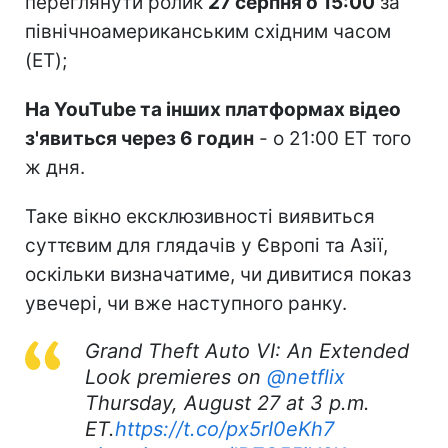
переглянути ролик
27 серпня о 15:00
за
північноамериканським східним часом
(ET);
На YouTube та інших платформах відео
з'явиться через 6 годин
- о 21:00 ET того
ж дня.
Таке вікно ексклюзивності виявиться
суттєвим для глядачів у Європі та Азії,
оскільки визначатиме, чи дивитися показ
увечері, чи вже наступного ранку.
Grand Theft Auto VI: An Extended
Look premieres on
@netflix
Thursday, August 27 at 3 p.m.
ET.
https://t.co/px5rI0eKh7