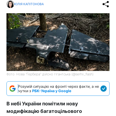
ЮЛІЯ КАПІТОНОВА
Фото: Нова "Гербера" дійсно гігантська (@serhii_flash)
Розумій ситуацію на фронті через факти, а не
чутки з
РБК-Україна у Google
В небі України помітили нову
модифікацію багатоцільового