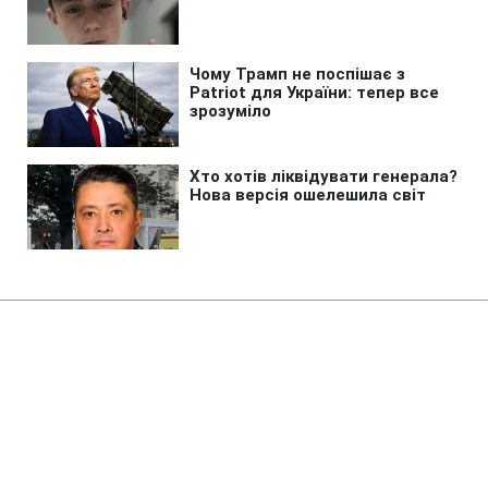
Головна
»
Бізнес
»
Економіка
США ударили санкціями по
"тіньовій банківській системі"
Ірану
22:12 07.08.2026 Пт
2 хв