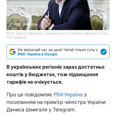
Фото: Денис Шмигаль, прем'єр-міністр України (Віталій Носач,
РБК-Україна)
Не витрачай час на шум! Читай тільки суть з
РБК-Україна у Google
В українських регіонів зараз достатньо
коштів у бюджетах, тож підвищення
тарифів не очікується.
Про це повідомляє
РБК-Україна
з
посиланням на прем'єр-міністра України
Дениса Шмигаля у Telegram.