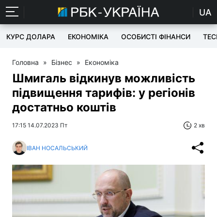
UA
КУРС ДОЛАРА
ЕКОНОМІКА
ОСОБИСТІ ФІНАНСИ
TEC
Головна
»
Бізнес
»
Економіка
Шмигаль відкинув можливість
підвищення тарифів: у регіонів
достатньо коштів
17:15 14.07.2023 Пт
2 хв
ІВАН НОСАЛЬСЬКИЙ