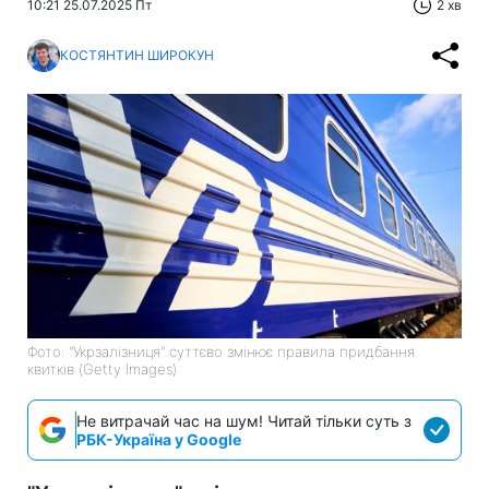
10:21 25.07.2025 Пт
2 хв
КОСТЯНТИН ШИРОКУН
Фото: "Укрзалізниця" суттєво змінює правила придбання
квитків (Getty Images)
Не витрачай час на шум! Читай тільки суть з
РБК-Україна у Google