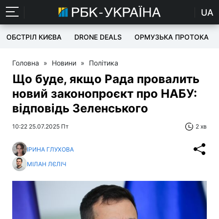
UA
ОБСТРІЛ КИЄВА
DRONE DEALS
ОРМУЗЬКА ПРОТОКА
Головна
»
Новини
»
Політика
Що буде, якщо Рада провалить
новий законопроєкт про НАБУ:
відповідь Зеленського
10:22 25.07.2025 Пт
2 хв
ІРИНА ГЛУХОВА
МІЛАН ЛЄЛІЧ