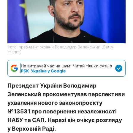
Фото: президент України Володимир Зеленський (Getty
Images)
Не витрачай час на шум! Читай тільки суть з
РБК-Україна у Google
Президент України Володимир
Зеленський прокоментував перспективи
ухвалення нового законопроєкту
№13531 про повернення незалежності
НАБУ та САП. Наразі він очікує розгляду
у Верховній Раді.