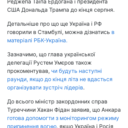
Реджепа Таїпа Ердогана і президента
США Дональда Трампа до кінця серпня.
Детальніше про що ще Україна і РФ
говорили в Стамбулі, можна дізнатись
в
матеріалі РБК-Україна.
Зазначимо, що глава української
делегації Рустем Умєров також
прокоментував,
чи будуть наступні
раунди, якщо до кінця літа не вдасться
організувати зустріч лідерів
.
До всього міністр закордонних справ
Туреччини Хакан Фідан заявив, що Анкара
готова допомогти з моніторингом режиму
припинення вогню
, якщо Україна і Росія