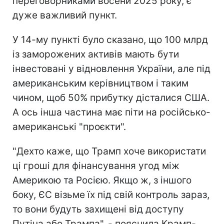
переговорниками восени 2025 року, є
дуже важливий пункт.
У 14-му пункті було сказано, що 100 млрд
із заморожених активів мають бути
інвестовані у відновлення України, але під
американським керівництвом і таким
чином, щоб 50% прибутку дісталися США.
А ось інша частина має піти на російсько-
американські "проєкти".
"Дехто каже, що Трамп хоче використати
ці гроші для фінансування угод між
Америкою та Росією. Якщо ж, з іншого
боку, ЄС візьме їх під свій контроль зараз,
то вони будуть захищені від доступу
Путіна або Трампа", - пояснила Крамп-