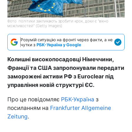
Фото: політики закликають зробити крок, доки є "вікно
можливостей" (Getty Images)
Розумій ситуацію на фронті через факти, а не
чутки з
РБК-Україна у Google
Колишні високопосадовці Німеччини,
Франції та США запропонували передати
заморожені активи РФ з Euroclear під
управління новій структурі ЄС.
Про це повідомляє
РБК-Україна
з
посиланням на
Frankfurter Allgemeine
Zeitung
.