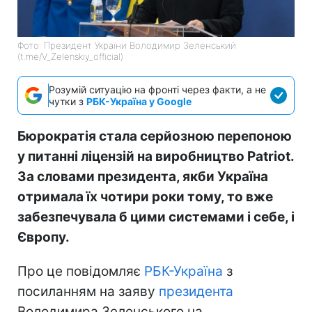
Фото: Президент України Володимир Зеленський
(t.me/V_Zelenskiy_official)
Розумій ситуацію на фронті через факти, а не
чутки з
РБК-Україна у Google
Бюрократія стала серйозною перепоною
у питанні ліцензій на виробництво Patriot.
За словами президента, якби Україна
отримала їх чотири роки тому, то вже
забезпечувала б цими системами і себе, і
Європу.
Про це повідомляє
РБК-Україна
з
посиланням на заяву
президента
Володимира Зеленського на