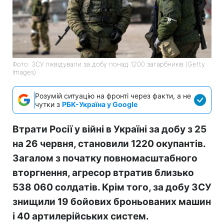
Фото: ЗСУ ліквідували за добу понад 1200 загарбників (Getty
Images)
Розумій ситуацію на фронті через факти, а не
чутки з
РБК-Україна у Google
Втрати Росії у війні в Україні за добу з 25
на 26 червня, становили 1220 окупантів.
Загалом з початку повномасштабного
вторгнення, агресор втратив близько
538 060 солдатів. Крім того, за добу ЗСУ
знищили 19 бойових броньованих машин
і 40 артилерійських систем.