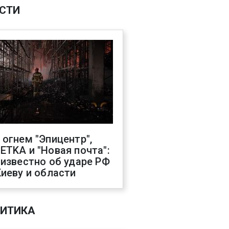
СТИ
 огнем "Эпицентр",
ETKA и "Новая почта":
 известно об ударе РФ
Киеву и области
ИТИКА