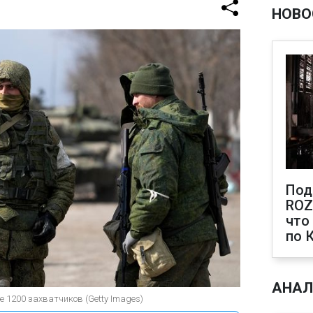
НОВО
Под
ROZ
что
по 
АНАЛ
е 1200 захватчиков (Getty Images)