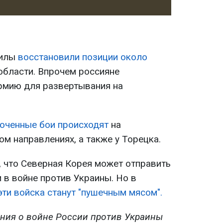
силы
восстановили позиции около
области. Впрочем россияне
рмию для развертывания на
оченные бои происходят
на
м направлениях, а также у Торецка.
, что Северная Корея может отправить
 в войне против Украины. Но в
эти войска станут "пушечным мясом".
ния о войне России против Украины