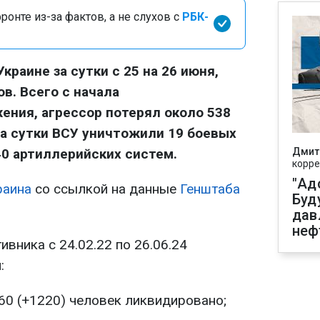
онте из-за фактов, а не слухов с
РБК-
краине за сутки с 25 на 26 июня,
в. Всего с начала
ния, агрессор потерял около 538
за сутки ВСУ уничтожили 19 боевых
0 артиллерийских систем.
Дмит
корре
"Ад
раина
со ссылкой на данные
Генштаба
Буд
дав
неф
вника с 24.02.22 по 26.06.24
:
060 (+1220) человек ликвидировано;