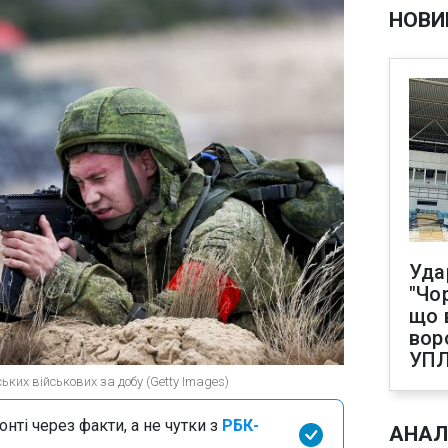
НОВИ
Уда
"Чо
що 
вор
УП
ьких військових за добу (Getty Images)
нті через факти, а не чутки з
РБК-
АНАЛ