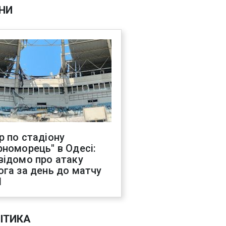
НИ
р по стадіону
рноморець" в Одесі:
відомо про атаку
ога за день до матчу
Л
ІТИКА