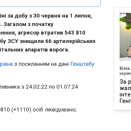
аїні за добу з 30 червня на 1 липня,
. Загалом з початку
ення, агресор втратив 543 810
добу ЗСУ знищили 66 артилерійських
італьних апаратів ворога.
раїна
з посиланням на дані
Генштабу
Юлія
керів
За р
тивника з 24.02.22 по 01.07.24
жал
інт
Ген
810 (+1110) осіб ліквідовано;