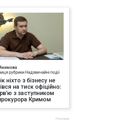
 Акимова
ниця рубрики Надзвичайні події
ік ніхто з бізнесу не
івся на тиск офіційно:
ерв'ю з заступником
прокурора Кримом