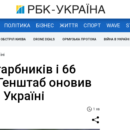
ПОЛІТИКА
БІЗНЕС
ЖИТТЯ
СПОРТ
WAVE
S
ОБСТРІЛ КИЄВА
DRONE DEALS
ОРМУЗЬКА ПРОТОКА
ВІЙНА В УКРАЇНІ
їні
арбників і 66
 Генштаб оновив
 Україні
1 хв