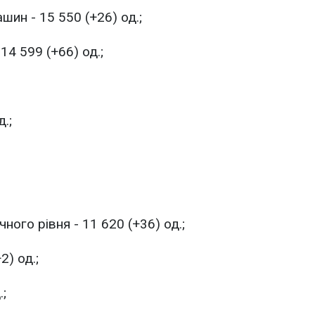
ин - 15 550 (+26) од.;
14 599 (+66) од.;
.;
ого рівня - 11 620 (+36) од.;
2) од.;
.;