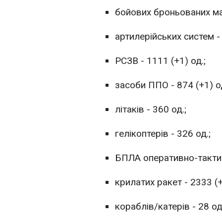
бойових броньованих маш
артилерійських систем - 
РСЗВ - 1111 (+1) од.;
засоби ППО - 874 (+1) од
літаків - 360 од.;
гелікоптерів - 326 од.;
БПЛА оперативно-тактичн
крилатих ракет - 2333 (+
кораблів/катерів - 28 од