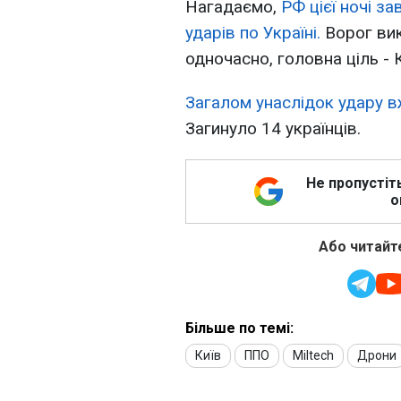
Нагадаємо,
РФ цієї ночі з
ударів по Україні.
Ворог вик
одночасно, головна ціль - К
Загалом унаслідок удару в
Загинуло 14 українців.
Не пропустіт
о
Або читайте
Більше по темі:
Київ
ППО
Miltech
Дрони