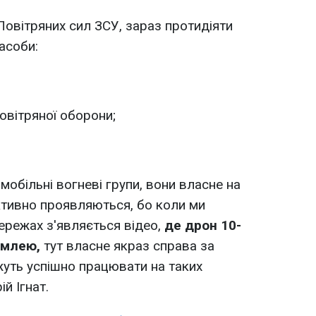
овітряних сил ЗСУ, зараз протидіяти
асоби:
овітряної оборони;
 мобільні вогневі групи, вони власне на
ктивно проявляються, бо коли ми
мережах з'являється відео,
де дрон 10-
емлею,
тут власне якраз справа за
жуть успішно працювати на таких
ій Ігнат.