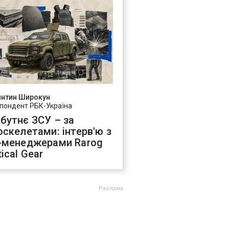
янтин Широкун
пондент РБК-Україна
бутнє ЗСУ – за
оскелетами: інтерв'ю з
-менеджерами Rarog
ical Gear