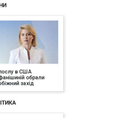
НИ
послу в США
фанішиній обрали
обіжний захід
ІТИКА