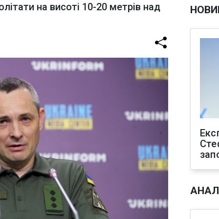
літати на висоті 10-20 метрів над
НОВИ
Екс
Сте
зап
АНАЛ