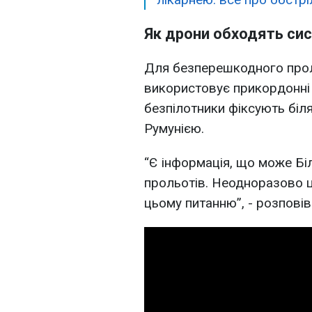
Як дрони обходять си
Для безперешкодного проль
використовує прикордонні т
безпілотники фіксують біл
Румунією.
“Є інформація, що може Бі
прольотів. Неодноразово ц
цьому питанню”, - розповів 