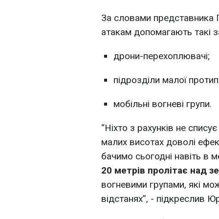
За словами представника П
атакам допомагають такі з
дрони-перехоплювачі;
підрозділи малої протип
мобільні вогневі групи.
“Ніхто з рахунків не списує
малих висотах доволі ефе
бачимо сьогодні навіть в 
20 метрів пролітає над з
вогневими групами, які мо
відстанях”, - підкреслив Юр