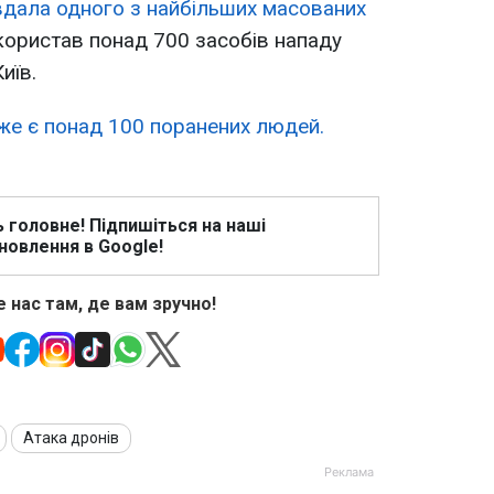
авдала одного з найбільших масованих
ористав понад 700 засобів нападу
иїв.
же є понад 100 поранених людей.
ь головне! Підпишіться на наші
новлення в Google!
 нас там, де вам зручно!
Атака дронів