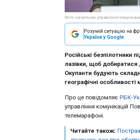
Фото: начальник управління комунікаці
Розумій ситуацію на фро
Україна у Google
Російські безпілотники п
лазівки, щоб добиратися 
Окупанти будують складн
географічні особливості 
Про це повідомляє
РБК-Ук
управління комунікацій Пов
телемарафоні.
Читайте також:
Постраж
лікарнею: все про обстрі