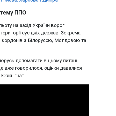
стему ППО
оту на захід України ворог
ериторії сусідніх держав. Зокрема,
я кордонів з Білоруссю, Молдовою та
лорусь допомагати в цьому питанні
е вже говорилося, оцінки давалися
Юрій Ігнат.