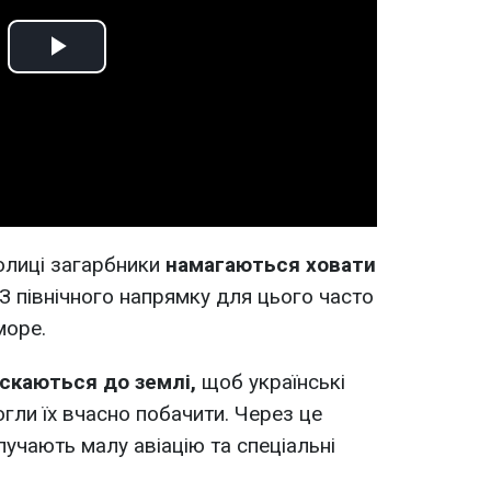
Play
Video
толиці загарбники
намагаються ховати
З північного напрямку для цього часто
море.
скаються до землі,
щоб українські
огли їх вчасно побачити. Через це
лучають малу авіацію та спеціальні