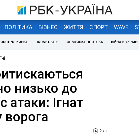
ПОЛІТИКА
БІЗНЕС
ЖИТТЯ
СПОРТ
WAVE
S
ОБСТРІЛ КИЄВА
DRONE DEALS
ОРМУЗЬКА ПРОТОКА
ВІЙНА В УКРАЇНІ
їні
ритискаються
о низько до
с атаки: Ігнат
у ворога
2 хв