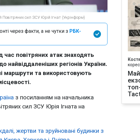
й Повітряних сил ЗСУ Юрій Ігнат (Укрінформ)
нті через факти, а не чутки з
РБК-
ід час повітряних атак знаходять
Кост
до найвіддаленіших регіонів України.
корес
і маршрути та використовують
Май
екз
місцевості.
топ
Tact
раїна
з посиланням на начальника
ітряних сил ЗСУ Юрія Ігната на
далі, жертви та зруйновані будинки з
л Києва, Харкова і Дніпра