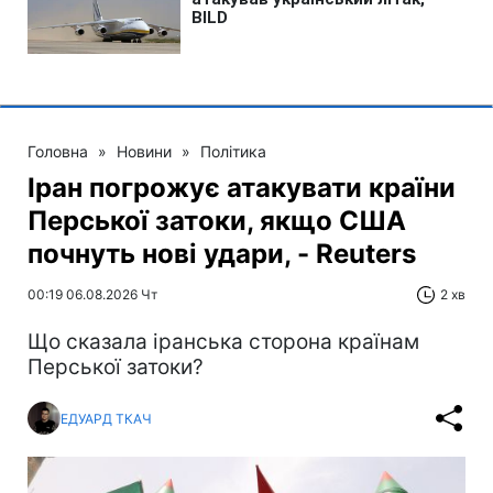
Головна
»
Новини
»
Політика
Іран погрожує атакувати країни
Перської затоки, якщо США
почнуть нові удари, - Reuters
00:19 06.08.2026 Чт
2 хв
Що сказала іранська сторона країнам
Перської затоки?
ЕДУАРД ТКАЧ