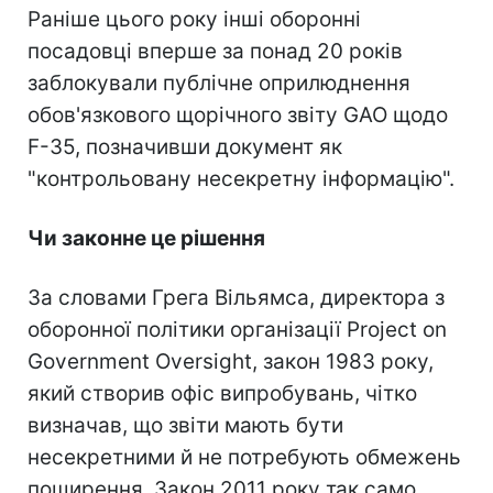
Раніше цього року інші оборонні
посадовці вперше за понад 20 років
заблокували публічне оприлюднення
обов'язкового щорічного звіту GAO щодо
F-35, позначивши документ як
"контрольовану несекретну інформацію".
Чи законне це рішення
За словами Грега Вільямса, директора з
оборонної політики організації Project on
Government Oversight, закон 1983 року,
який створив офіс випробувань, чітко
визначав, що звіти мають бути
несекретними й не потребують обмежень
поширення. Закон 2011 року так само