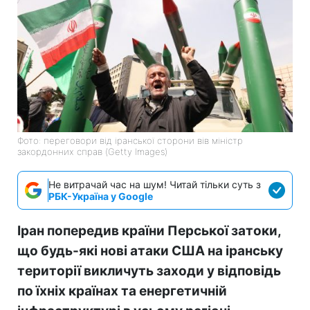
Фото: переговори від іранської сторони вів міністр
закордонних справ (Getty Images)
Не витрачай час на шум! Читай тільки суть з
РБК-Україна у Google
Іран попередив країни Перської затоки,
що будь-які нові атаки США на іранську
території викличуть заходи у відповідь
по їхніх країнах та енергетичній