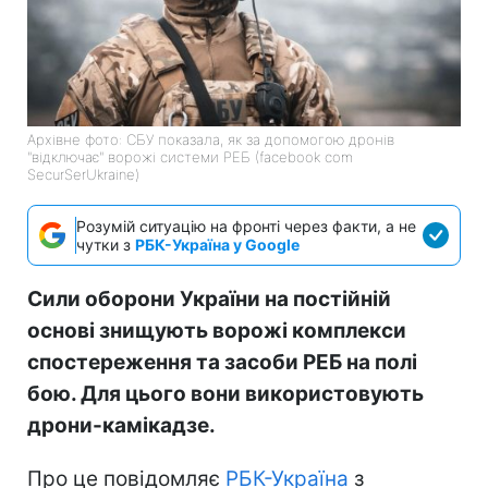
Архівне фото: СБУ показала, як за допомогою дронів
"відключає" ворожі системи РЕБ (facebook com
SecurSerUkraine)
Розумій ситуацію на фронті через факти, а не
чутки з
РБК-Україна у Google
Сили оборони України на постійній
основі знищують ворожі комплекси
спостереження та засоби РЕБ на полі
бою. Для цього вони використовують
дрони-камікадзе.
Про це повідомляє
РБК-Україна
з