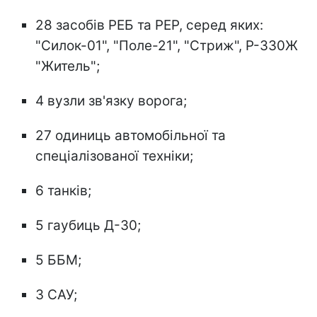
28 засобів РЕБ та РЕР, серед яких:
"Силок-01", "Поле-21", "Стриж", Р-330Ж
"Житель";
4 вузли зв'язку ворога;
27 одиниць автомобільної та
спеціалізованої техніки;
6 танків;
5 гаубиць Д-30;
5 ББМ;
3 САУ;