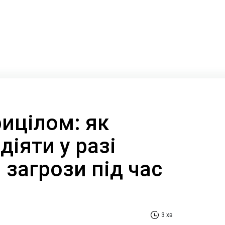
рицілом: як
іяти у разі
загрози під час
3 хв