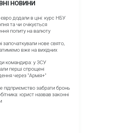
ВНІ НОВИНИ
 євро додали в ціні: курс НБУ
рпня та чи очікується
ення попиту на валюту
ні започаткували нове свято,
атимемо вже на вихідних
ди командира: у ЗСУ
али перші спрощені
ення через "Армія+"
е підприємство забрати бронь
обітника: юрист назвав законні
и