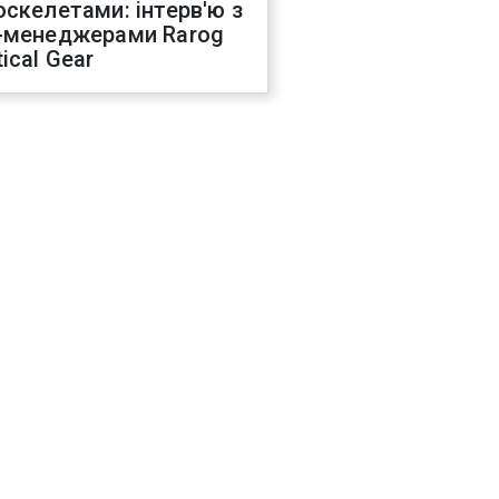
оскелетами: інтерв'ю з
-менеджерами Rarog
ical Gear