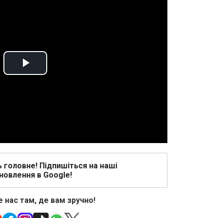
Play
Video
ь головне! Підпишіться на наші
новлення в Google!
 нас там, де вам зручно!