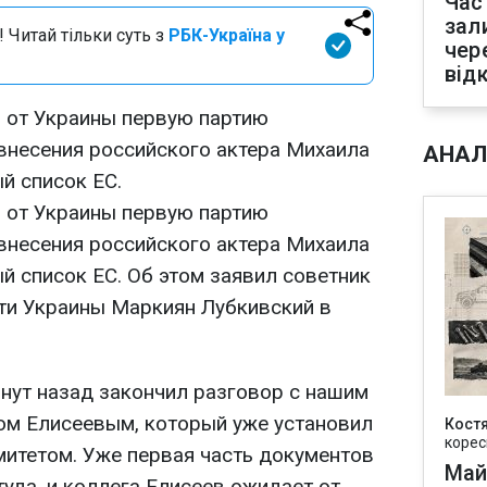
Час
зал
 Читай тільки суть з
РБК-Україна у
чер
від
 от Украины первую партию
внесения российского актера Михаила
АНАЛ
й список ЕС.
 от Украины первую партию
внесения российского актера Михаила
й список ЕС. Об этом заявил советник
ти Украины
Маркиян Лубкивский
в
инут назад закончил разговор с нашим
ом Елисеевым, который уже установил
Кост
корес
митетом. Уже первая часть документов
Май
уда, и коллега Елисеев ожидает от