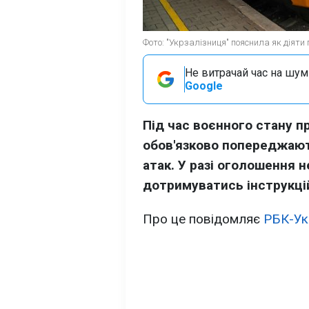
Фото: "Укрзалізниця" пояснила як діяти п
Не витрачай час на шум!
Google
Під час воєнного стану п
обов'язково попереджают
атак. У разі оголошення 
дотримуватись інструкці
Про це повідомляє
РБК-Ук