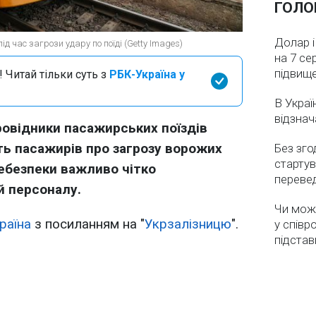
ГОЛО
Долар і
ід час загрози удару по поїді (Getty Images)
на 7 се
підвищ
 Читай тільки суть з
РБК-Україна у
В Украї
відзнач
ровідники пасажирських поїздів
ь пасажирів про загрозу ворожих
Без зго
стартув
небезпеки важливо чітко
перевед
й персоналу.
Чи мож
раїна
з посиланням на "
Укрзалізницю
".
у співр
підстав