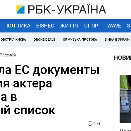
ПОЛІТИКА
БІЗНЕС
ЖИТТЯ
СПОРТ
WAVE
S
ОБСТРІЛ КИЄВА
DRONE DEALS
ОРМУЗЬКА ПРОТОКА
ВІЙНА В УКРАЇНІ
 Россией
НОВИ
ла ЕС документы
ия актера
а в
й список
1 хв