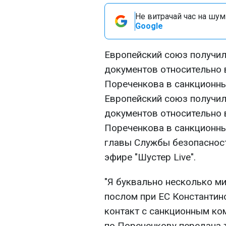
Не витрачай час на шум!
Google
Европейский союз получил
документов относительно 
Пореченкова в санкционны
Европейский союз получил
документов относительно 
Пореченкова в санкционны
главы Службы безопаснос
эфире "Шустер Live".
"Я буквально несколько м
послом при ЕС Константин
контакт с санкционным ко
по Пореченкову передана т