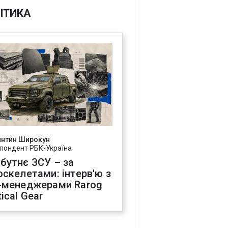
ІТИКА
янтин Широкун
пондент РБК-Україна
бутнє ЗСУ – за
оскелетами: інтерв'ю з
-менеджерами Rarog
ical Gear