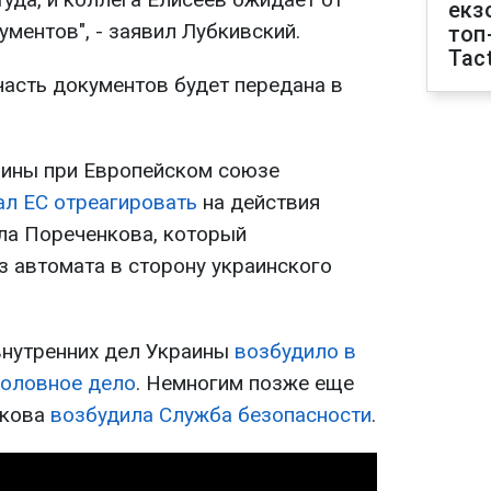
екз
ментов", - заявил Лубкивский.
топ
Tact
часть документов будет передана в
аины при Европейском союзе
ал ЕС отреагировать
на действия
ла Пореченкова, который
з автомата в сторону украинского
внутренних дел Украины
возбудило в
головное дело
. Немногим позже еще
нкова
возбудила Служба безопасности
.