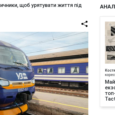
ичники, щоб урятувати життя під
АНАЛ
Кост
корес
Май
екз
топ
Tact