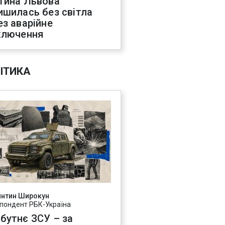
тина Львова
ишилась без світла
ез аварійне
ключення
ІТИКА
янтин Широкун
пондент РБК-Україна
бутнє ЗСУ – за