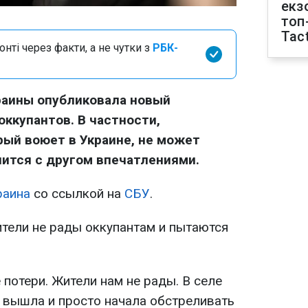
екз
топ
Tact
нті через факти, а не чутки з
РБК-
раины опубликовала новый
оккупантов. В частности,
рый воюет в Украине, не может
лится с другом впечатлениями.
раина
со ссылкой на
СБУ
.
ители не рады оккупантам и пытаются
 потери. Жители нам не рады. В селе
а вышла и просто начала обстреливать