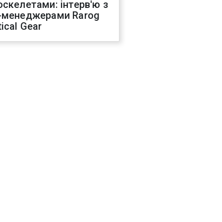
оскелетами: інтерв'ю з
-менеджерами Rarog
ical Gear