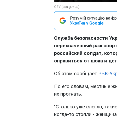
СБУ (ssu.gov.ua)
Розумій ситуацію на фро
Україна у Google
Служба безопасности Ук
перехваченный разговор 
российский солдат, кото
оправиться от шока и де
Об этом сообщает
РБК-Ук
По его словам, местные ж
их прогнать.
"Столько уже слегло, такие
когда-то стояли - женщин