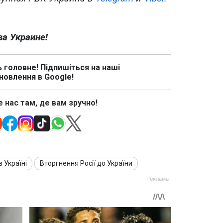
ва Украине!
ь головне! Підпишіться на наші
новлення в Google!
 нас там, де вам зручно!
в Україні
Вторгнення Росії до України