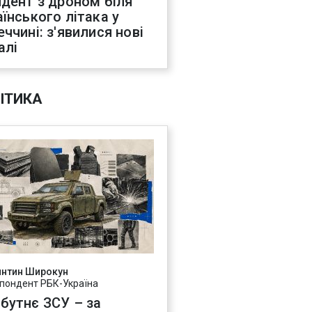
идент з дроном біля
аїнського літака у
еччині: з'явилися нові
алі
ІТИКА
янтин Широкун
пондент РБК-Україна
бутнє ЗСУ – за