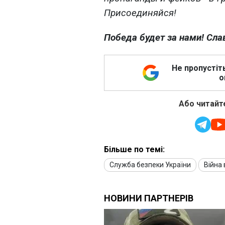
Присоединяйся!
Победа будет за нами! Сла
Не пропустіт
о
Або читайте
Більше по темі:
Служба безпеки України
Війна 