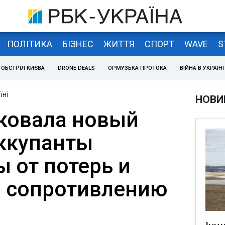
ПОЛІТИКА
БІЗНЕС
ЖИТТЯ
СПОРТ
WAVE
S
ОБСТРІЛ КИЄВА
DRONE DEALS
ОРМУЗЬКА ПРОТОКА
ВІЙНА В УКРАЇНІ
їні
НОВИ
ковала новый
оккупанты
 от потерь и
 сопротивлению