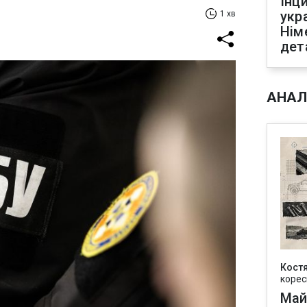
Інц
укр
1 хв
Нім
дет
АНАЛ
Кост
корес
Май