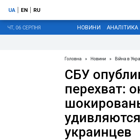
UA
EN
RU
НОВИНИ
АНАЛІТИКА
ЧТ, 06 СЕРПНЯ
Головна
»
Новини
»
Війна в Укра
СБУ опубли
перехват: 
шокированы
удивляются
украинцев