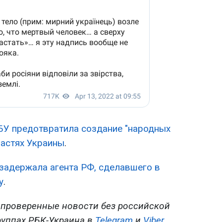
БУ предотвратила создание "народных
ластях Украины
.
задержала агента РФ, сделавшего в
у
.
 проверенные новости без российской
руппах РБК-Украина в
Telegram
и
Viber
.