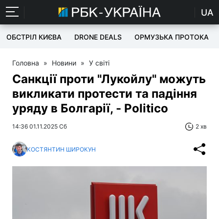
UA
ОБСТРІЛ КИЄВА
DRONE DEALS
ОРМУЗЬКА ПРОТОКА
Головна
»
Новини
»
У світі
Санкції проти "Лукойлу" можуть
викликати протести та падіння
уряду в Болгарії, - Politico
14:36 01.11.2025 Сб
2 хв
КОСТЯНТИН ШИРОКУН