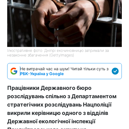
Ілюстративне фото: Дніпрі екочиновницю затримали за
незаконне збагачення (GettyImages)
Не витрачай час на шум! Читай тільки суть з
РБК-Україна у Google
Працівники Державного бюро
розслідувань спільно з Департаментом
стратегічних розслідувань Нацполіції
викрили керівницю одного з відділів
Державної екологічної інспекції