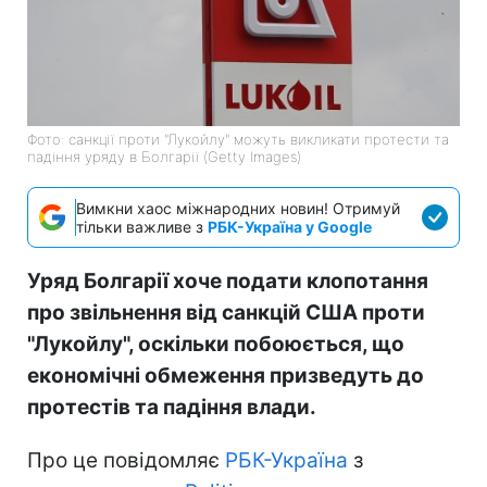
Фото: санкції проти "Лукойлу" можуть викликати протести та
падіння уряду в Болгарії (Getty Images)
Вимкни хаос міжнародних новин! Отримуй
тільки важливе з
РБК-Україна у Google
Уряд Болгарії хоче подати клопотання
про звільнення від санкцій США проти
"Лукойлу", оскільки побоюється, що
економічні обмеження призведуть до
протестів та падіння влади.
Про це повідомляє
РБК-Україна
з