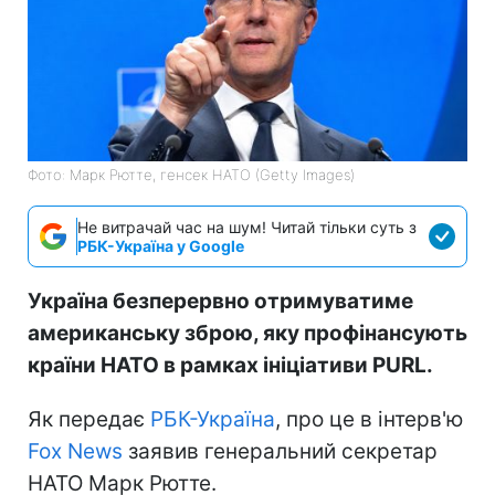
Фото: Марк Рютте, генсек НАТО (Getty Images)
Не витрачай час на шум! Читай тільки суть з
РБК-Україна у Google
Україна безперервно отримуватиме
американську зброю, яку профінансують
країни НАТО в рамках ініціативи PURL.
Як передає
РБК-Україна
, про це в інтерв'ю
Fox News
заявив генеральний секретар
НАТО Марк Рютте.