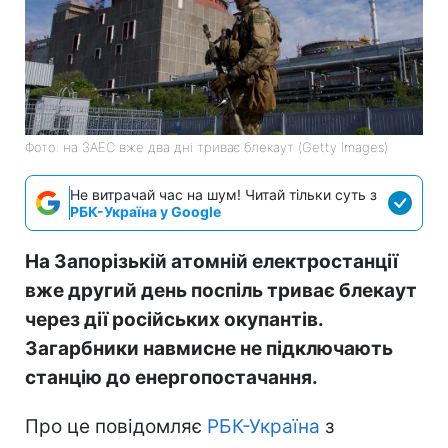
Фото: на ЗАЕС вже два дні триває блекаут (Getty Images)
Не витрачай час на шум! Читай тільки суть з
РБК-Україна у Google
На Запорізькій атомній електростанції
вже другий день поспіль триває блекаут
через дії російських окупантів.
Загарбники навмисне не підключають
станцію до енергопостачання.
Про це повідомляє
РБК-Україна
з