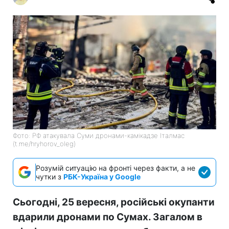
Фото: РФ атакувала Суми дронами-камікадзе Італмас
(t.me/hryhorov_oleg)
Розумій ситуацію на фронті через факти, а не
чутки з
РБК-Україна у Google
Сьогодні, 25 вересня, російські окупанти
вдарили дронами по Сумах. Загалом в