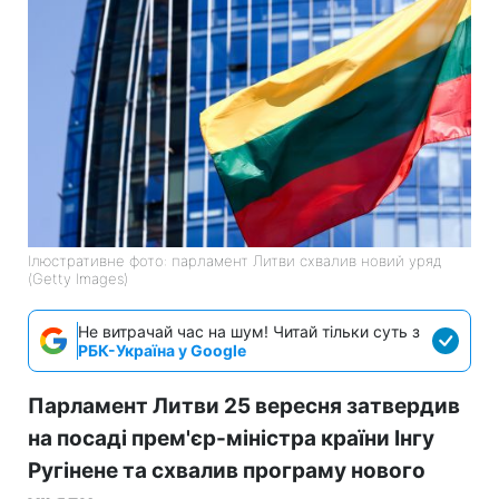
Ілюстративне фото: парламент Литви схвалив новий уряд
(Getty Images)
Не витрачай час на шум! Читай тільки суть з
РБК-Україна у Google
Парламент Литви 25 вересня затвердив
на посаді прем'єр-міністра країни Інгу
Ругінене та схвалив програму нового