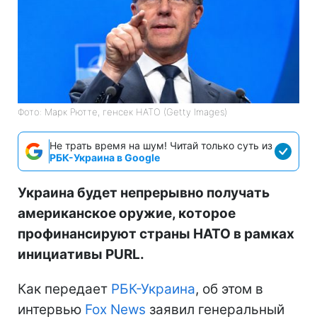
Фото: Марк Рютте, генсек НАТО (Getty Images)
Не трать время на шум! Читай только суть из
РБК-Украина в Google
Украина будет непрерывно получать
американское оружие, которое
профинансируют страны НАТО в рамках
инициативы PURL.
Как передает
РБК-Украина
, об этом в
интервью
Fox News
заявил генеральный