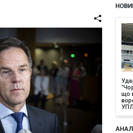
НОВИ
Уда
"Чо
що 
вор
УП
АНАЛ