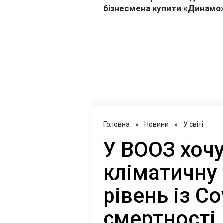
Головна
»
Новини
»
У світі
У ВООЗ хоч
кліматичну 
рівень із C
смертності