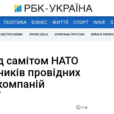
ПОЛІТИКА
БІЗНЕС
ЖИТТЯ
СПОРТ
WAVE
S
ОБСТРІЛ КИЄВА
DRONE DEALS
ОРМУЗЬКА ПРОТОКА
ВІЙНА В УКРАЇНІ
д самітом НАТО
ників провідних
компаній
T
2 хв