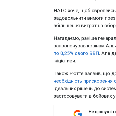
НАТО хоче, щоб європейсь
задовольнити вимоги пре
збільшення витрат на обор
Нагадаємо, раніше генера
запропонував країнам Аль
по 0,25% свого ВВП
. Але д
ініціативи.
Також Рютте заявив, що до
необхідність прискорення
ідеальних рішень до систе
застосовувати в бойових у
Не пропустіт