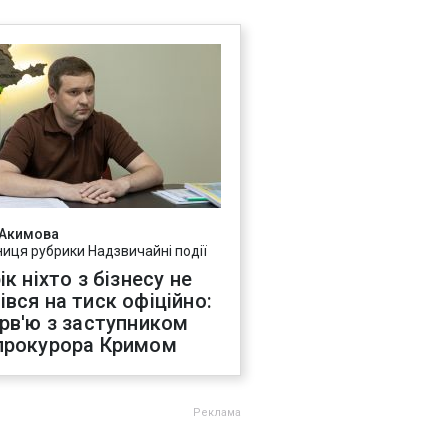
 Акимова
ниця рубрики Надзвичайні події
ік ніхто з бізнесу не
івся на тиск офіційно:
ерв'ю з заступником
прокурора Кримом