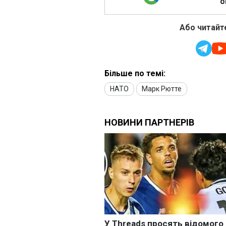
о
Або читайте
Більше по темі:
НАТО
Марк Рютте