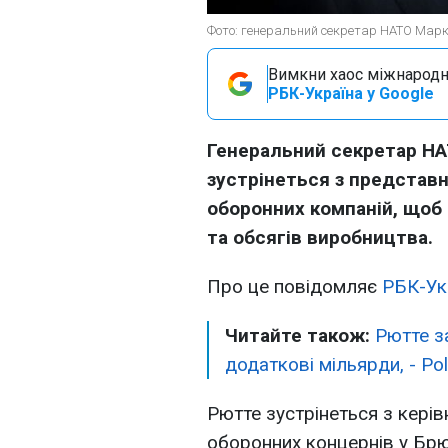
Фото: генеральний секретар НАТО Марк 
Вимкни хаос міжнародн
РБК-Україна у Google
Генеральний секретар Н
зустрінеться з представ
оборонних компаній, щоб
та обсягів виробництва.
Про це повідомляє
РБК-Ук
Читайте також:
Рютте з
додаткові мільярди, - Pol
Рютте зустрінеться з кері
оборонних концернів у Брюс