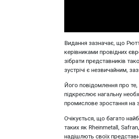
Видання зазначає, що Рютт
керівниками провідних євр
зібрати представників такої
зустрічі є незвичайним, за
Його повідомлення про те, 
підкреслює нагальну необ
промислове зростання на зу
Очікується, що багато найб
таких як Rheinmetall, Safra
надішлють своїх представни