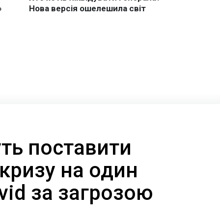
уть поставити
кризу на один
ovid за загрозою