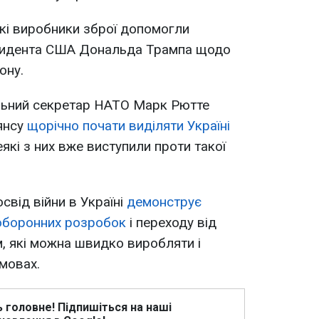
кі виробники зброї допомогли
зидента США Дональда Трампа щодо
ону.
льний секретар НАТО Марк Рютте
янсу
щорічно почати виділяти Україні
еякі з них вже виступили проти такої
свід війни в Україні
демонструє
 оборонних розробок
і переходу від
м, які можна швидко виробляти і
мовах.
ь головне! Підпишіться на наші