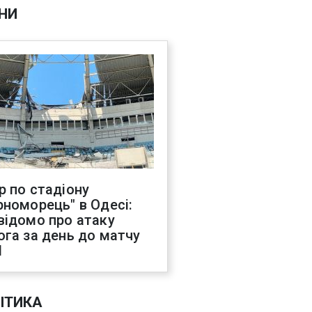
НИ
р по стадіону
рноморець" в Одесі:
відомо про атаку
ога за день до матчу
Л
ІТИКА