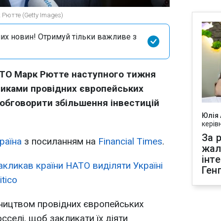
Рютте (Getty Images)
их новин! Отримуй тільки важливе з
АТО Марк Рютте наступного тижня
никами провідних європейських
 обговорити збільшення інвестицій
Юлія
керів
За р
раїна
з посиланням на
Financial Times
.
жал
інт
акликав країни НАТО виділяти Україні
Ген
itico
вництвом провідних європейських
селі, щоб закликати їх діяти