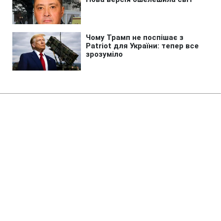
Головна
»
Життя
»
Суспільство
Крижаний покрив - прихована
загроза: як залишитися в
безпеці на водоймах
09:20 15.02.2025 Сб
2 хв
ТЕТЯНА ВЕРЕМЄЄВА