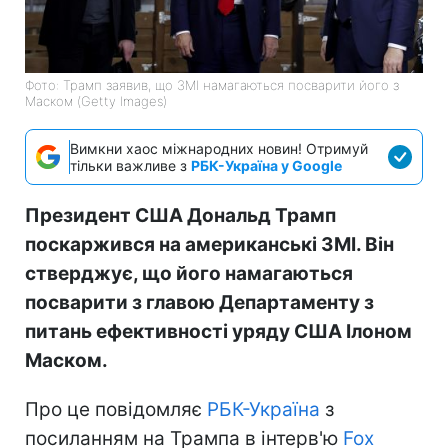
Фото: Трамп заявив, що ЗМІ намагаються посварити його з
Маском (Getty Images)
Вимкни хаос міжнародних новин! Отримуй
тільки важливе з
РБК-Україна у Google
Президент США Дональд Трамп
поскаржився на американські ЗМІ. Він
стверджує, що його намагаються
посварити з главою Департаменту з
питань ефективності уряду США Ілоном
Маском.
Про це повідомляє
РБК-Україна
з
посиланням на Трампа в інтерв'ю
Fox