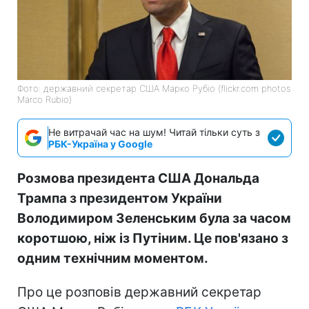
Фото: державний секретар США Марко Рубіо (flickr.com photos
Marco Rubio)
Не витрачай час на шум! Читай тільки суть з
РБК-Україна у Google
Розмова президента США Дональда
Трампа з президентом України
Володимиром Зеленським була за часом
коротшою, ніж із Путіним. Це пов'язано з
одним технічним моментом.
Про це розповів державний секретар