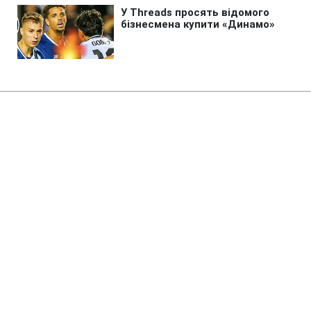
Головна
»
Новини
»
У світі
Готують повноцінну анексію:
Захід застеріг РФ через нові дії
в Грузії
22:50 07.08.2026 Пт
2 хв
Москва знову перетинає червоні лінії
СЕРГІЙ КОЗАЧУК