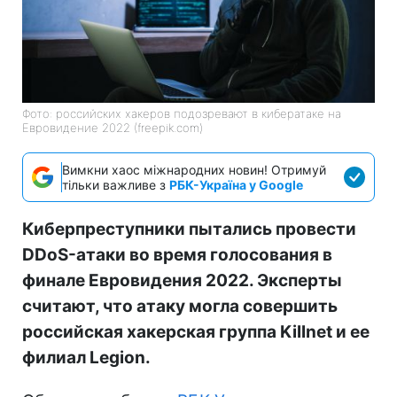
Фото: российских хакеров подозревают в кибератаке на
Евровидение 2022 (freepik.com)
Вимкни хаос міжнародних новин! Отримуй
тільки важливе з
РБК-Україна у Google
Киберпреступники пытались провести
DDoS-атаки во время голосования в
финале Евровидения 2022. Эксперты
считают, что атаку могла совершить
российская хакерская группа Killnet и ее
филиал Legion.