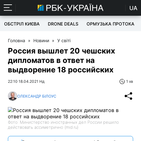
UA
ОБСТРІЛ КИЄВА
DRONE DEALS
ОРМУЗЬКА ПРОТОКА
Головна
»
Новини
»
У світі
Россия вышлет 20 чешских
дипломатов в ответ на
выдворение 18 российских
22:10 18.04.2021 Нд
1 хв
ОЛЕКСАНДР БІЛОУС
Фото: Министерство иностранных дел России решило
действовать ассиметрично (mid.ru)