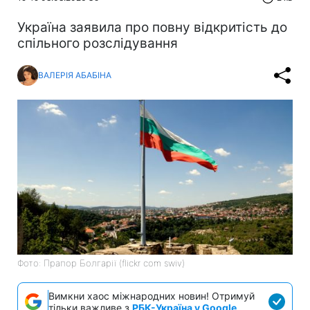
Україна заявила про повну відкритість до
спільного розслідування
ВАЛЕРІЯ АБАБІНА
Фото: Прапор Болгарії (flickr com swiv)
Вимкни хаос міжнародних новин! Отримуй
тільки важливе з
РБК-Україна у Google