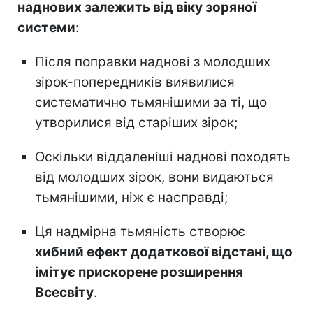
наднових залежить від віку зоряної
системи
:
Після поправки наднові з молодших
зірок-попередників виявилися
систематично тьмянішими за ті, що
утворилися від старіших зірок;
Оскільки віддаленіші наднові походять
від молодших зірок, вони видаються
тьмянішими, ніж є насправді;
Ця надмірна тьмяність створює
хибний ефект додаткової відстані, що
імітує прискорене розширення
Всесвіту
.