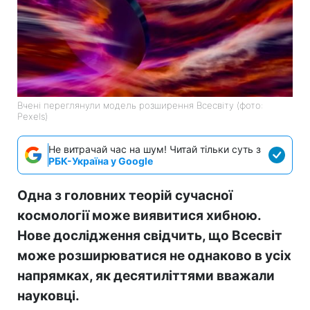
Вчені переглянули модель розширення Всесвіту (фото:
Pexels)
Не витрачай час на шум! Читай тільки суть з
РБК-Україна у Google
Одна з головних теорій сучасної
космології може виявитися хибною.
Нове дослідження свідчить, що Всесвіт
може розширюватися не однаково в усіх
напрямках, як десятиліттями вважали
науковці.