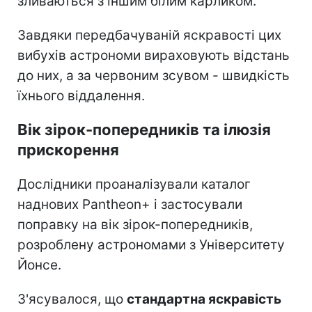
зливаються з іншим білим карликом.
Завдяки передбачуваній яскравості цих
вибухів астрономи вираховують відстань
до них, а за червоним зсувом - швидкість
їхнього віддалення.
Вік зірок-попередників та ілюзія
прискорення
Дослідники проаналізували каталог
наднових Pantheon+ і застосували
поправку на вік зірок-попередників,
розроблену астрономами з Університету
Йонсе.
З'ясувалося, що
стандартна яскравість