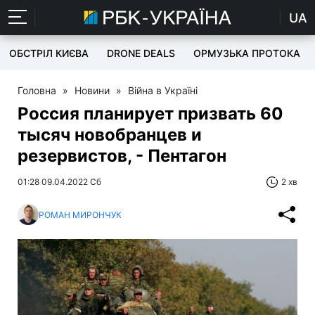
UA
ОБСТРІЛ КИЄВА
DRONE DEALS
ОРМУЗЬКА ПРОТОКА
Головна
»
Новини
»
Війна в Україні
Россия планирует призвать 60
тысяч новобранцев и
резервистов, - Пентагон
01:28 09.04.2022 Сб
2 хв
РОМАН МИРОНЧУК