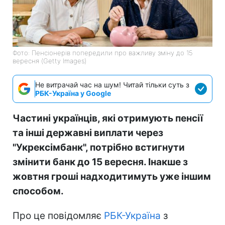
Фото: Пенсіонерів попередили про важливу зміну до 15
вересня (Getty Images)
Не витрачай час на шум! Читай тільки суть з
РБК-Україна у Google
Частині українців, які отримують пенсії
та інші державні виплати через
"Укрексімбанк", потрібно встигнути
змінити банк до 15 вересня. Інакше з
жовтня гроші надходитимуть уже іншим
способом.
Про це повідомляє
РБК-Україна
з