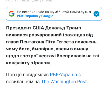
Фото: Піт Гегсет (Getty Images)
Не витрачай час на шум! Читай тільки суть з
РБК-Україна у Google
Президент США Дональд Трамп
виявився розчарований і зажадав від
глави Пентагону Піта Гегсета пояснень,
чому його, ймовірно, ввели в оману
щодо гострої нестачі боєприпасів на тлі
конфлікту з Іраном.
Про це повідомляє
РБК-Україна
з
посиланням на
The Washington Post
.