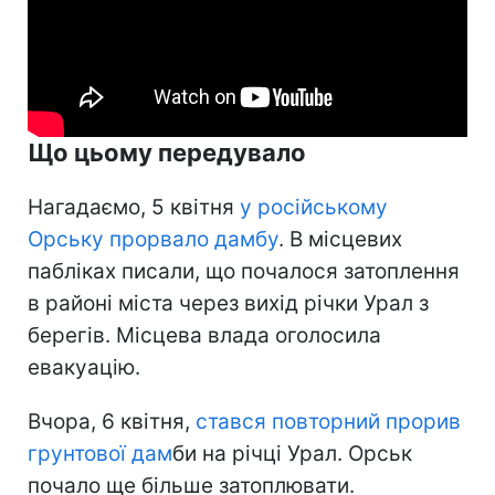
Що цьому передувало
Нагадаємо, 5 квітня
у російському
Орську прорвало дамбу
. В місцевих
пабліках писали, що почалося затоплення
в районі міста через вихід річки Урал з
берегів. Місцева влада оголосила
евакуацію.
Вчора, 6 квітня,
стався повторний прорив
грунтової дам
би на річці Урал. Орськ
почало ще більше затоплювати.