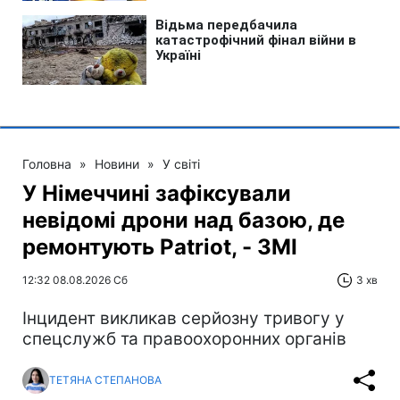
Головна
»
Новини
»
У світі
У Німеччині зафіксували
невідомі дрони над базою, де
ремонтують Patriot, - ЗМІ
12:32 08.08.2026 Сб
3 хв
Інцидент викликав серйозну тривогу у
спецслужб та правоохоронних органів
ТЕТЯНА СТЕПАНОВА