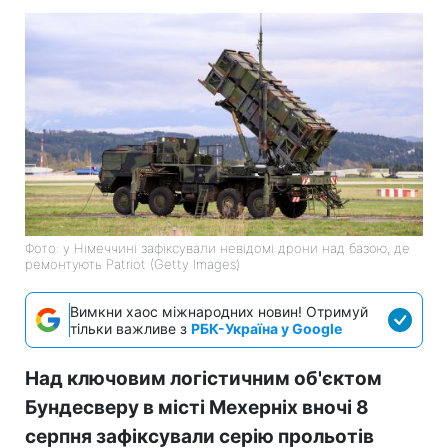
Фото: у Німеччині зафіксували невідомі дрони над базою, де
ремонтують Patriot (Getty Images)
Вимкни хаос міжнародних новин! Отримуй
тільки важливе з
РБК-Україна у Google
Над ключовим логістичним об'єктом
Бундесверу в місті Мехерніх вночі 8
серпня зафіксували серію прольотів