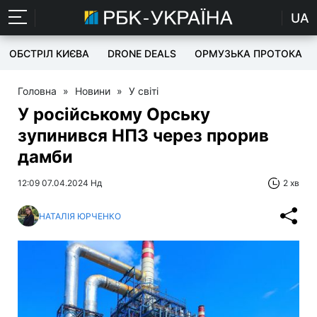
UA
ОБСТРІЛ КИЄВА
DRONE DEALS
ОРМУЗЬКА ПРОТОКА
Головна
»
Новини
»
У світі
У російському Орську
зупинився НПЗ через прорив
дамби
12:09 07.04.2024 Нд
2 хв
НАТАЛІЯ ЮРЧЕНКО