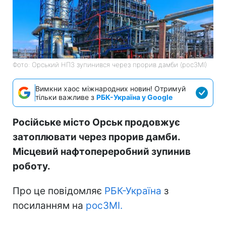
Фото: Орський НПЗ зупинився через прорив дамби (росЗМІ)
Вимкни хаос міжнародних новин! Отримуй
тільки важливе з
РБК-Україна у Google
Російське місто Орськ продовжує
затоплювати через прорив дамби.
Місцевий нафтопереробний зупинив
роботу.
Про це повідомляє
РБК-Україна
з
посиланням на
росЗМІ.