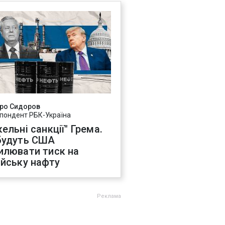
ро Сидоров
пондент РБК-Україна
ельні санкції" Грема.
будуть США
илювати тиск на
ійську нафту