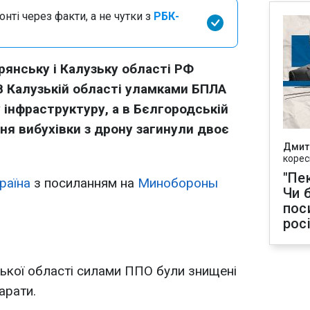
нті через факти, а не чутки з
РБК-
рянську і Калузьку області РФ
В Калузькій області уламками БПЛА
інфраструктуру, а в Бєлгородській
ня вибухівки з дрону загинули двоє
Дмит
корес
"Пек
раїна
з посиланням на
Минобороны
Чи 
пос
рос
ької області силами ППО були знищені
арати.