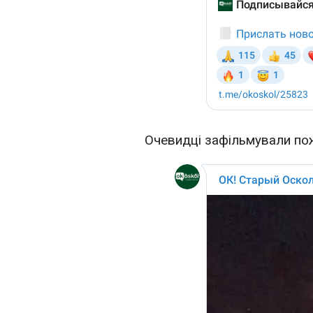
Очевидці зафільмували по