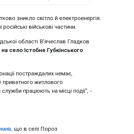
тково зникло світло й електроенергія.
російські військові частини.
дської області В'ячеслав Гладков
 на село Істобне Губкінського
тонації постраждалих немає,
 приватного житлового
служби працюють на місці події", -
омив,
що в селі Пороз