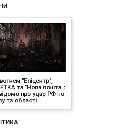
НИ
 вогнем "Епіцентр",
ETKA та "Нова пошта":
відомо про удар РФ по
ву та області
ІТИКА