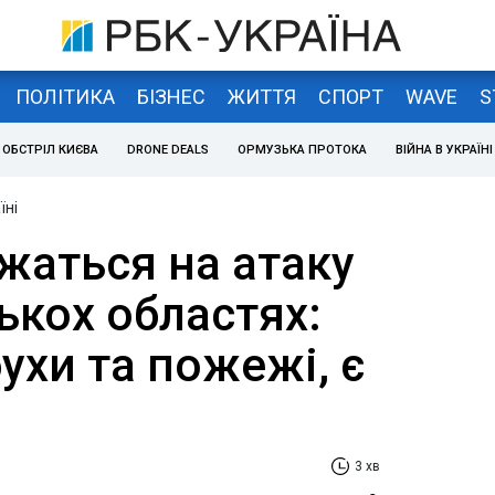
ПОЛІТИКА
БІЗНЕС
ЖИТТЯ
СПОРТ
WAVE
S
ОБСТРІЛ КИЄВА
DRONE DEALS
ОРМУЗЬКА ПРОТОКА
ВІЙНА В УКРАЇНІ
їні
ржаться на атаку
лькох областях:
ухи та пожежі, є
3 хв