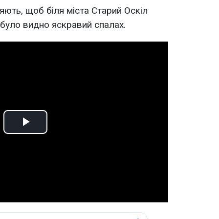
яють, щоб біля міста Старий Оскіл
 було видно яскравий спалах.
Play
Video