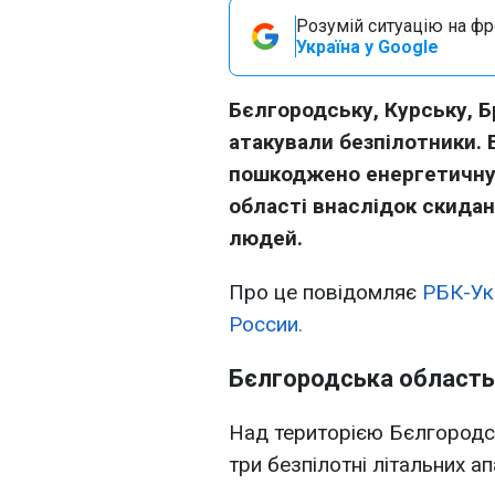
Розумій ситуацію на фро
Україна у Google
Бєлгородську, Курську, Б
атакували безпілотники. 
пошкоджено енергетичну 
області внаслідок скидан
людей.
Про це повідомляє
РБК-Ук
России.
Бєлгородська область
Над територією Бєлгородс
три безпілотні літальних ап