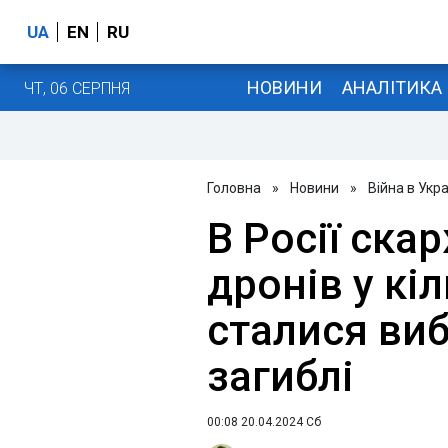
UA
EN
RU
НОВИНИ
АНАЛІТИКА
ЧТ, 06 СЕРПНЯ
Головна
»
Новини
»
Війна в Укра
В Росії ска
дронів у кі
сталися виб
загиблі
00:08 20.04.2024 Сб