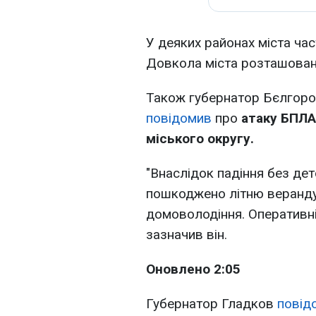
У деяких районах міста час
Довкола міста розташовані 
Також губернатор Бєлгоро
повідомив
про
атаку БПЛА
міського округу.
"Внаслідок падіння без де
пошкоджено літню веранду
домоволодіння. Оперативні 
зазначив він.
Оновлено 2:05
Губернатор Гладков
повід