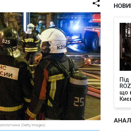
НОВИ
Під
ROZ
що 
Киє
АНАЛ
езпілотники (Getty Images)