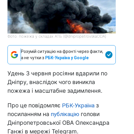
Фото: пожежа у складах АТБ (@dnipropetrovskaODA)
Розумій ситуацію на фронті через факти,
а не чутки з
РБК-Україна у Google
Удень 3 червня росіяни вдарили по
Дніпру, внаслідок чого виникла
пожежа і масштабне задимлення.
Про це повідомляє
РБК-Україна
з
посиланням на
публікацію
голови
Дніпропетровської ОВА Олександра
Ганжі в мережі Telegram.