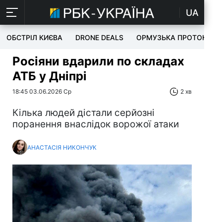
UA
ОБСТРІЛ КИЄВА
DRONE DEALS
ОРМУЗЬКА ПРОТОКА
Росіяни вдарили по складах
АТБ у Дніпрі
18:45 03.06.2026 Ср
2 хв
Кілька людей дістали серйозні
поранення внаслідок ворожої атаки
АНАСТАСІЯ НИКОНЧУК