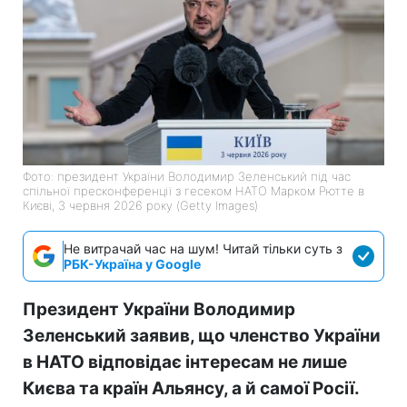
Фото: президент України Володимир Зеленський під час
спільної пресконференції з гесеком НАТО Марком Рютте в
Києві, 3 червня 2026 року (Getty Images)
Не витрачай час на шум! Читай тільки суть з
РБК-Україна у Google
Президент України Володимир
Зеленський заявив, що членство України
в НАТО відповідає інтересам не лише
Києва та країн Альянсу, а й самої Росії.