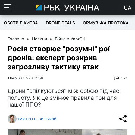
UA
ОБСТРІЛ КИЄВА
DRONE DEALS
ОРМУЗЬКА ПРОТОКА
Головна
»
Новини
»
Війна в Україні
Росія створює "розумні" рої
дронів: експерт розкрив
загрозливу тактику атак
11:46 30.05.2026 Сб
3 хв
Дрони "спілкуються" між собою під час
польоту. Як це змінює правила гри для
нашої ППО?
ДМИТРО ЛЕВИЦЬКИЙ