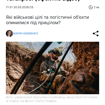
11:31 30.05.2026 Сб
2 хв
Які військові цілі та логістичні об'єкти
опинилися під прицілом?
МАРІЯ НАУМЕНКО
Фото: український військовослужбовець керує безпілотником
із позиції на фронті (Getty Images)