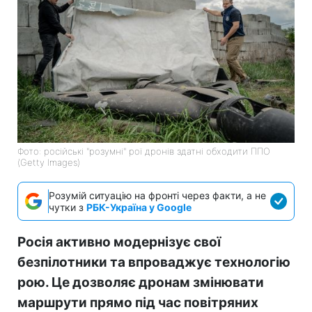
Фото: російські "розумні" рої дронів здатні обходити ППО
(Getty Images)
Розумій ситуацію на фронті через факти, а не
чутки з
РБК-Україна у Google
Росія активно модернізує свої
безпілотники та впроваджує технологію
рою. Це дозволяє дронам змінювати
маршрути прямо під час повітряних