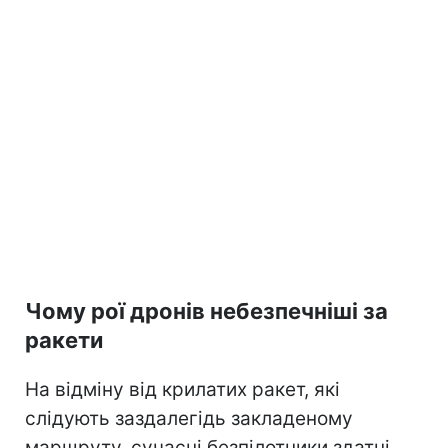
Чому рої дронів небезпечніші за
ракети
На відміну від крилатих ракет, які
слідують заздалегідь закладеному
маршруту, сучасні безпілотники здатні