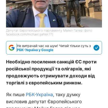
Депутат Європейського парламенту Майкл Галер (фото:
facebook.com/michael.gahler.77)
Не витрачай час на шум! Читай тільки суть з
РБК-Україна у Google
Необхідно посилення санкцій ЄС проти
російської продукції та олігархів, які
продовжують отримувати доходи від
торгівлі з європейським ринком.
Як пише
РБК-Україна
, таку думку
висловив депутат Європейського