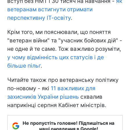
вступ без НМТ і 30 тисяч на навчання -
як
ветеранам встигнути отримати
перспективну ІТ-освіту
.
Крім того, ми пояснювали, що поняття
"ветеран війни" та "учасник бойових дій" -
не одне й те саме. Тож важливо розуміти,
у чому відмінність цих статусів і де
більше пільг
.
Читайте також про ветеранську політику
по-новому - які
11 важливих для
захисників України рішень
схвалив
наприкінці серпня Кабінет міністрів.
Не пропустіть головне! Підпишіться на
наші оновлення в Google!