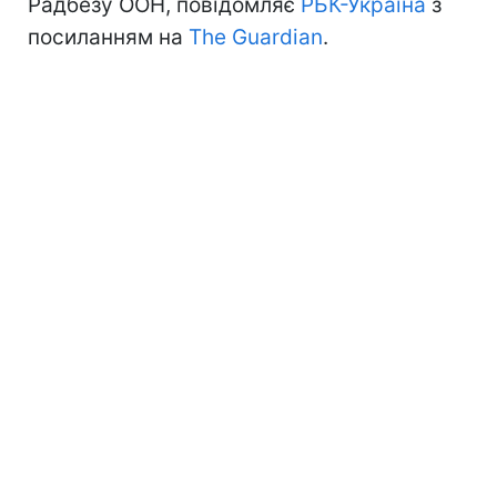
Радбезу ООН, повідомляє
РБК-Україна
з
посиланням на
The Guardian
.