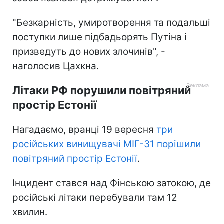
"Безкарність, умиротворення та подальші
поступки лише підбадьорять Путіна і
призведуть до нових злочинів", -
наголосив Цахкна.
Літаки РФ порушили повітряний
простір Естонії
Нагадаємо, вранці 19 вересня
три
російських винищувачі МІГ-31 порішили
повітряний простір Естонії
.
Інцидент стався над Фінською затокою, де
російські літаки перебували там 12
хвилин.