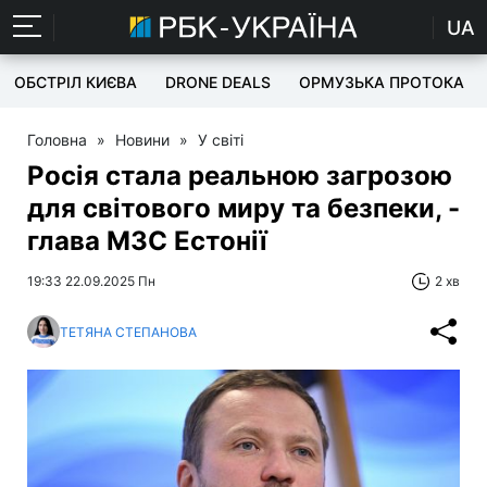
UA
ОБСТРІЛ КИЄВА
DRONE DEALS
ОРМУЗЬКА ПРОТОКА
Головна
»
Новини
»
У світі
Росія стала реальною загрозою
для світового миру та безпеки, -
глава МЗС Естонії
19:33 22.09.2025 Пн
2 хв
ТЕТЯНА СТЕПАНОВА