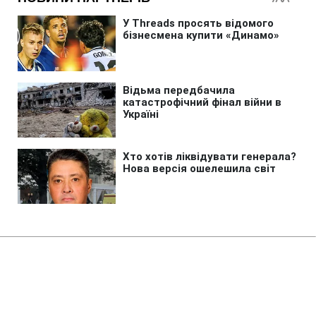
Головна
»
Новини
»
У світі
У РФ губернатор радить
захищати школи від обстрілів