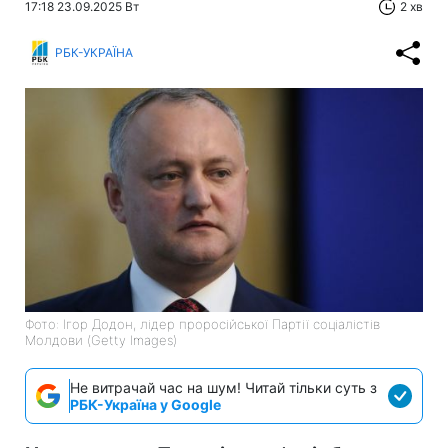
17:18 23.09.2025 Вт
2 хв
РБК-УКРАЇНА
Фото: Ігор Додон, лідер проросійської Партії соціалістів
Молдови (Getty Images)
Не витрачай час на шум! Читай тільки суть з
РБК-Україна у Google