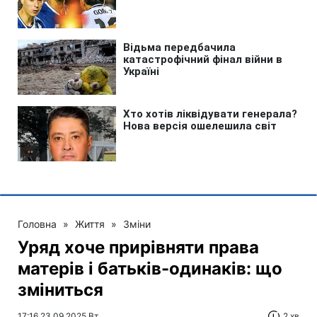
Головна
»
Життя
»
Зміни
Уряд хоче прирівняти права
матерів і батьків-одинаків: що
зміниться
17:16 23.09.2025 Вт
2 хв