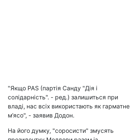
"Якщо PAS (партія Санду "Дія і
солідарність". - ред.) залишиться при
владі, нас всіх використають як гарматне
м’ясо", - заявив Додон.
На його думку, "соросисти" змусять
президентку Молдови разом із