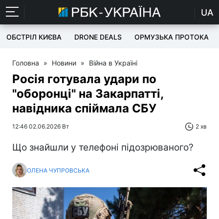
UA
ОБСТРІЛ КИЄВА
DRONE DEALS
ОРМУЗЬКА ПРОТОКА
Головна
»
Новини
»
Війна в Україні
Росія готувала удари по
"оборонці" на Закарпатті,
навідника спіймала СБУ
12:46 02.06.2026 Вт
2 хв
Що знайшли у телефоні підозрюваного?
ОЛЕНА ЧУПРОВСЬКА