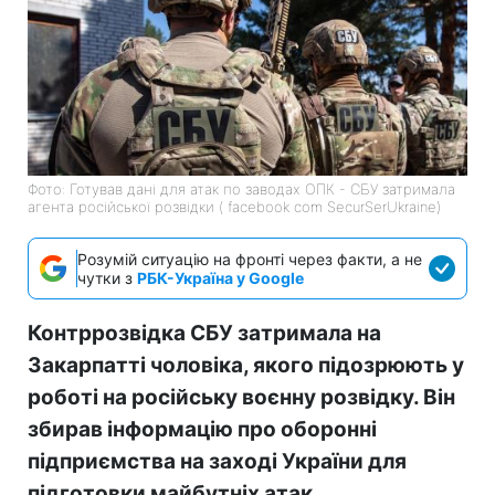
Фото: Готував дані для атак по заводах ОПК - СБУ затримала
агента російської розвідки ( facebook com SecurSerUkraine)
Розумій ситуацію на фронті через факти, а не
чутки з
РБК-Україна у Google
Контррозвідка СБУ затримала на
Закарпатті чоловіка, якого підозрюють у
роботі на російську воєнну розвідку. Він
збирав інформацію про оборонні
підприємства на заході України для
підготовки майбутніх атак.