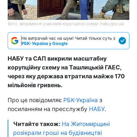
Фото: затримання учасників корупційної схеми (nabu.gov.ua)
Не витрачай час на шум! Читай тільки суть з
РБК-Україна у Google
НАБУ та САП викрили масштабну
корупційну схему на Ташлицькій ГАЕС,
через яку держава втратила майже 170
мільйонів гривень.
Про це повідомляє
РБК-Україна
з
посиланням на пресслужбу
НАБУ
.
Читайте також:
На Житомирщині
розікрали гроші на будівництві