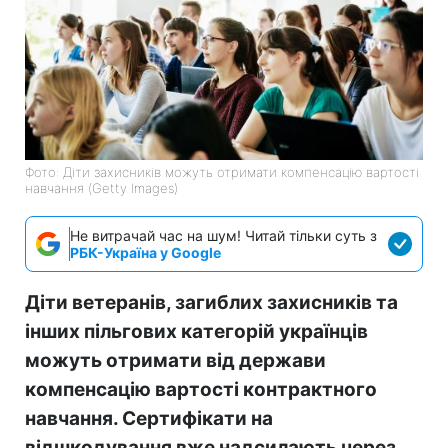
Фото: Діти захисників можуть отримати компенсацію вартості
навчання (Getty Images)
Не витрачай час на шум! Читай тільки суть з
РБК-Україна у Google
Діти ветеранів, загиблих захисників та
інших пільгових категорій українців
можуть отримати від держави
компенсацію вартості контрактного
навчання. Сертифікати на
відшкодування вже надсилають через