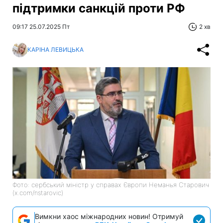
підтримки санкцій проти РФ
09:17 25.07.2025 Пт
2 хв
КАРІНА ЛЕВИЦЬКА
Фото: сербський міністр у справах Європи Неманья Старович
(x.com/nstarovic)
Вимкни хаос міжнародних новин! Отримуй