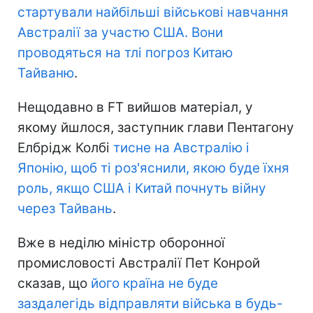
стартували найбільші військові навчання
Австралії за участю США. Вони
проводяться на тлі погроз Китаю
Тайваню
.
Нещодавно в FT вийшов матеріал, у
якому йшлося, заступник глави Пентагону
Елбрідж Колбі
тисне на Австралію і
Японію, щоб ті роз'яснили, якою буде їхня
роль, якщо США і Китай почнуть війну
через Тайвань
.
Вже в неділю міністр оборонної
промисловості Австралії Пет Конрой
сказав, що
його країна не буде
заздалегідь відправляти війська в будь-