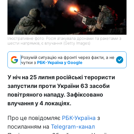
Ілюстративне фото: Росія атакувала дронами та ракетами з
шести напрямків, є влучання (Getty Images)
Розумій ситуацію на фронті через факти, а не
чутки з
РБК-Україна у Google
У ніч на 25 липня російські терористи
запустили проти України 63 засоби
повітряного нападу. Зафіксовано
влучання у 4 локаціях.
Про це повідомляє
РБК-Україна
з
посиланням на
Telegram-канал