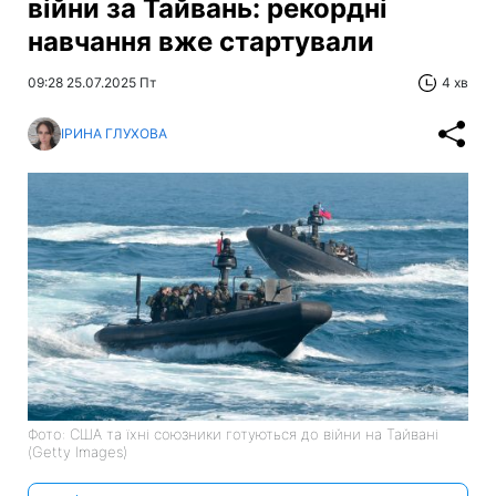
війни за Тайвань: рекордні
навчання вже стартували
09:28 25.07.2025 Пт
4 хв
ІРИНА ГЛУХОВА
Фото: США та їхні союзники готуються до війни на Тайвані
(Getty Images)