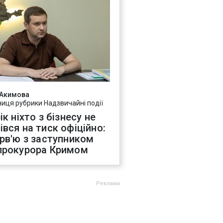
 Акимова
ниця рубрики Надзвичайні події
ік ніхто з бізнесу не
івся на тиск офіційно:
ерв'ю з заступником
прокурора Кримом