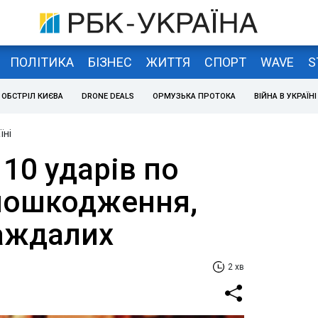
ПОЛІТИКА
БІЗНЕС
ЖИТТЯ
СПОРТ
WAVE
S
ОБСТРІЛ КИЄВА
DRONE DEALS
ОРМУЗЬКА ПРОТОКА
ВІЙНА В УКРАЇНІ
їні
10 ударів по
 пошкодження,
аждалих
2 хв