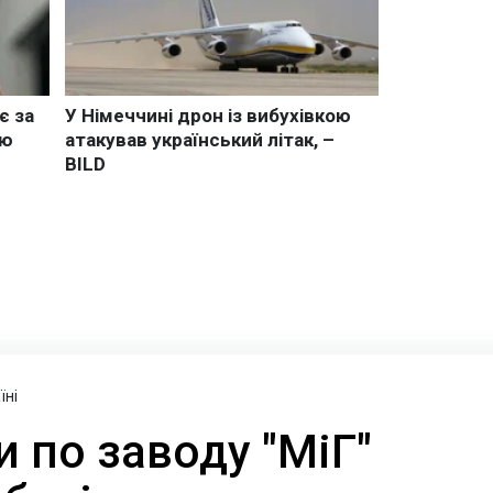
їні
 по заводу "МіГ"