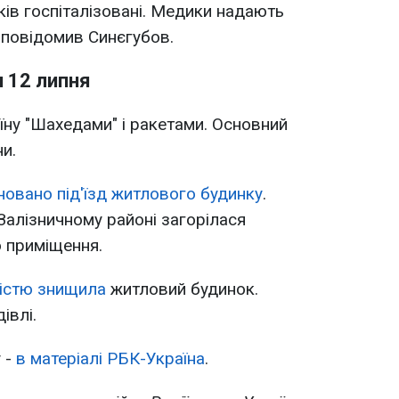
ків госпіталізовані. Медики надають
- повідомив Синєгубов.
и 12 липня
їну "Шахедами" і ракетами. Основний
ни.
новано під'їзд житлового будинку
.
 Залізничному районі загорілася
 приміщення.
ністю знищила
житловий будинок.
івлі.
 -
в матеріалі РБК-Україна
.