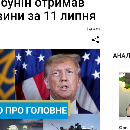
Шабунін отримав
вини за 11 липня
4 хв
АНАЛ
Юлія