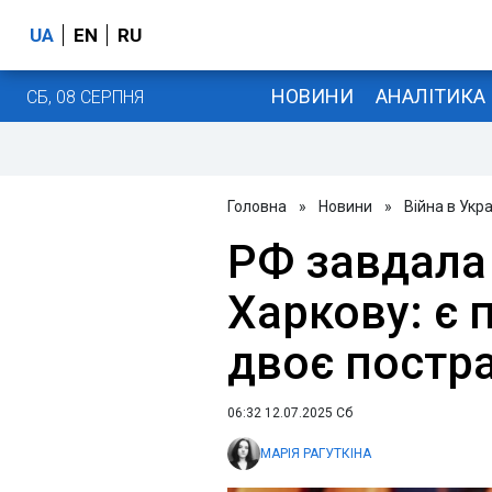
UA
EN
RU
НОВИНИ
АНАЛІТИКА
СБ, 08 СЕРПНЯ
Головна
»
Новини
»
Війна в Укра
РФ завдала 
Харкову: є
двоє постр
06:32 12.07.2025 Сб
МАРІЯ РАГУТКІНА