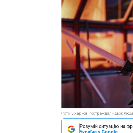
Фото: у Харкові постраждали двоє люд
Розумій ситуацію на фро
Україна у Google