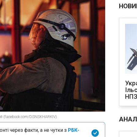
НОВИ
Укр
Іль
НПЗ
ей (facebook.com/DSNSKHARKIV)
АНАЛ
нті через факти, а не чутки з
РБК-