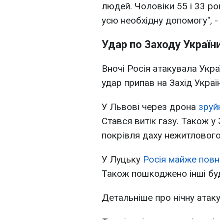
людей. Чоловіки 55 і 33 ро
усю необхідну допомогу", 
Удар по Заходу Україн
Вночі Росія атакувала Укра
удар припав на Захід Украї
У Львові через дрона
зруй
Стався витік газу. Також у
покрівля даху нежитлового
У Луцьку
Росія майже пов
Також пошкоджено інші буд
Детальніше про нічну атаку