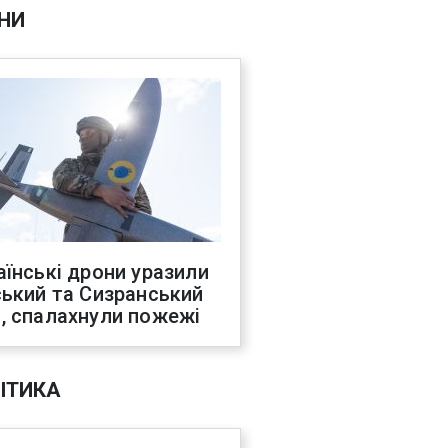
НИ
аїнські дрони уразили
ський та Сизранський
, спалахнули пожежі
ІТИКА