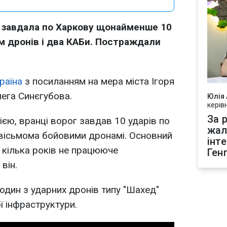
ія завдала по Харкову щонайменше 10
ім дронів і два КАБи. Постраждали
раїна
з посиланням на мера міста Ігоря
ега Синєгубова.
Юлія
керів
За р
єю, вранці ворог завдав 10 ударів по
жал
 вісьмома бойовими дронамі. Основний
інт
 кілька років не працююче
Ген
він.
один з ударних дронів типу "Шахед"
ї інфраструктури.