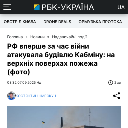
UA
ОБСТРІЛ КИЄВА
DRONE DEALS
ОРМУЗЬКА ПРОТОКА
Головна
»
Новини
»
Надзвичайні події
РФ вперше за час війни
атакувала будівлю Кабміну: на
верхніх поверхах пожежа
(фото)
08:32 07.09.2025 Нд
2 хв
КОСТЯНТИН ШИРОКУН