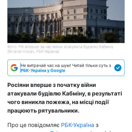
Фото: РФ вперше за час війни атакувала будівлю Кабміну
(Віталій Носач, РБК-Україна)
Не витрачай час на шум! Читай тільки суть з
РБК-Україна у Google
Росіяни вперше з початку війни
атакували будівлю Кабміну, в результаті
чого виникла пожежа, на місці події
працюють рятувальники.
Про це повідомляє
РБК-Україна
з