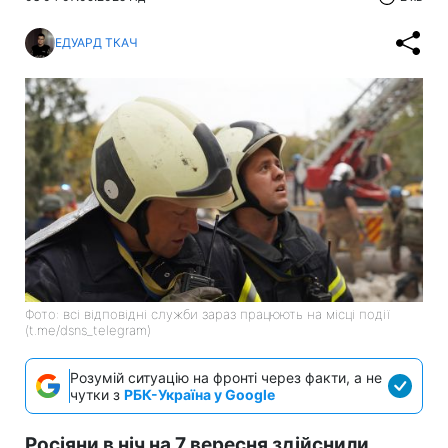
ЕДУАРД ТКАЧ
Фото: всі відповідні служби зараз працюють на місці події
(t.me/dsns_telegram)
Розумій ситуацію на фронті через факти, а не
чутки з
РБК-Україна у Google
Росіяни в ніч на 7 вересня здійснили