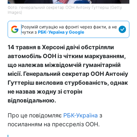
Фото: генеральний секретар ООН Антоніу Гуттеріш (Getty
Images)
Розумій ситуацію на фронті через факти, а не
чутки з
РБК-Україна у Google
14 травня в Херсоні двічі обстріляли
автомобіль ООН із чітким маркуванням,
що належав міжвідомчій гуманітарній
місії. Генеральний секретар ООН Антоніу
Гуттеріш висловив стурбованість, однак
не назвав жодну зі сторін
відповідальною.
Про це повідомляє
РБК-Україна
з
посиланням на прессреліз ООН.