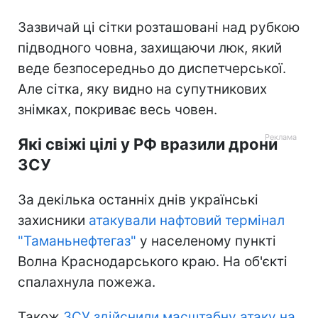
Зазвичай ці сітки розташовані над рубкою
підводного човна, захищаючи люк, який
веде безпосередньо до диспетчерської.
Але сітка, яку видно на супутникових
знімках, покриває весь човен.
Які свіжі цілі у РФ вразили дрони
ЗСУ
За декілька останніх днів українські
захисники
атакували нафтовий термінал
"Таманьнефтегаз"
у населеному пункті
Волна Краснодарського краю. На об'єкті
спалахнула пожежа.
Також
ЗСУ здійснили масштабну атаку на