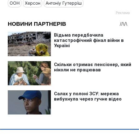
ООН
Херсон
Антоніу Гутерріш