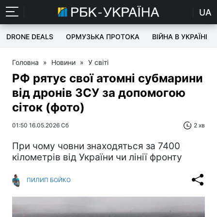
UA
DRONE DEALS
ОРМУЗЬКА ПРОТОКА
ВІЙНА В УКРАЇНІ
Головна
»
Новини
»
У світі
РФ рятує свої атомні субмарини
від дронів ЗСУ за допомогою
сіток (фото)
01:50 16.05.2026 Сб
2 хв
При чому човни знаходяться за 7400
кілометрів від України чи лінії фронту
ПИЛИП БОЙКО