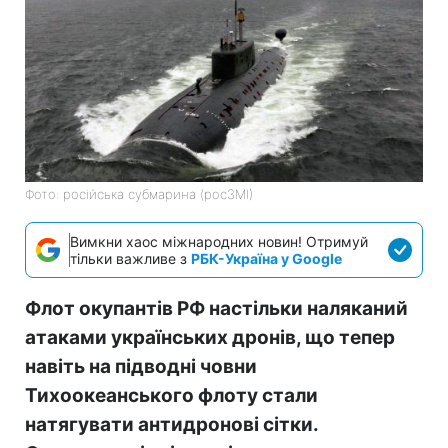
Фото: російська субмарина (росЗМІ)
Вимкни хаос міжнародних новин! Отримуй
тільки важливе з
РБК-Україна у Google
Флот окупантів РФ настільки наляканий
атаками українських дронів, що тепер
навіть на підводні човни
Тихоокеанського флоту стали
натягувати антидронові сітки.