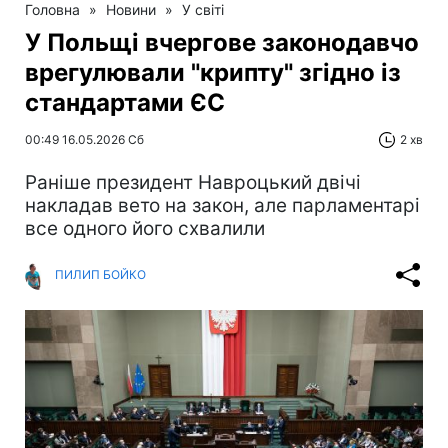
Головна
»
Новини
»
У світі
У Польщі вчергове законодавчо
врегулювали "крипту" згідно із
стандартами ЄС
00:49 16.05.2026 Сб
2 хв
Раніше президент Навроцький двічі
накладав вето на закон, але парламентарі
все одного його схвалили
ПИЛИП БОЙКО