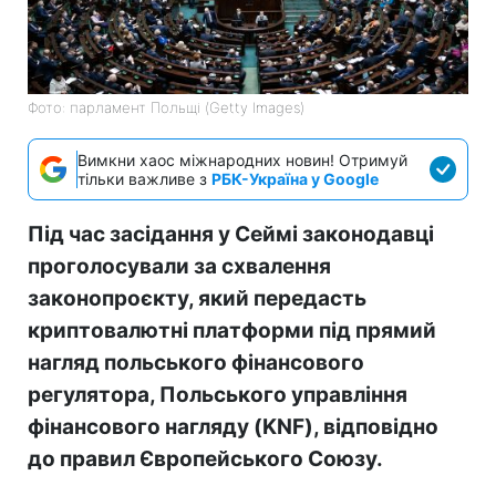
Фото: парламент Польщі (Getty Images)
Вимкни хаос міжнародних новин! Отримуй
тільки важливе з
РБК-Україна у Google
Під час засідання у Сеймі законодавці
проголосували за схвалення
законопроєкту, який передасть
криптовалютні платформи під прямий
нагляд польського фінансового
регулятора, Польського управління
фінансового нагляду (KNF), відповідно
до правил Європейського Союзу.