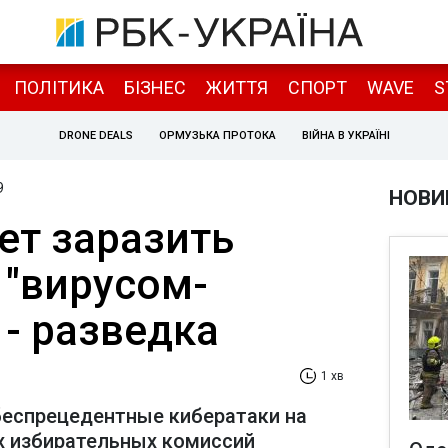
ПОЛІТИКА
БІЗНЕС
ЖИТТЯ
СПОРТ
WAVE
S
DRONE DEALS
ОРМУЗЬКА ПРОТОКА
ВІЙНА В УКРАЇНІ
9
НОВИ
ет заразить
 "вирусом-
 - разведка
1 хв
беспрецедентные кибератаки на
х избирательных комиссий