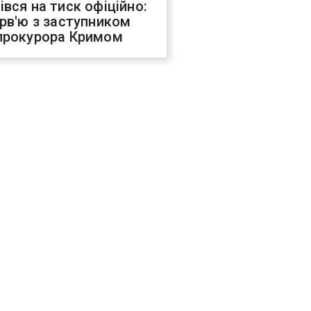
івся на тиск офіційно:
ерв'ю з заступником
прокурора Кримом