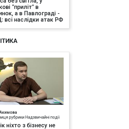
са без світла, у
ові "приліт" в
инок, а в Павлограді -
Ц: всі наслідки атак РФ
ІТИКА
 Акимова
ниця рубрики Надзвичайні події
ік ніхто з бізнесу не