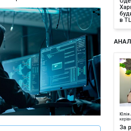
Оде
Харк
буд
в Т
АНАЛ
Юлія
керів
За р