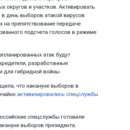
х округов и участков. Активировать
я в день выборов атакой вирусов
х на препятствование передаче
ованного подсчета голосов в режиме
апланированных атак будут
вредители, разработанные
 для гибридной войны.
щила, что накануне выборов в
ычайно
активизировались спецслужбы
российские спецслужбы готовили
накануне выборов президента.