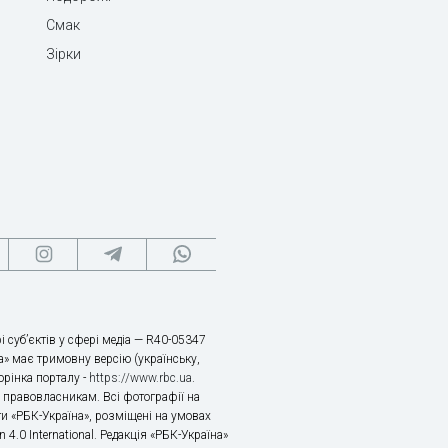
Смак
Зірки
і суб’єктів у сфері медіа — R40-05347
» має тримовну версію (українську,
торінка порталу -
https://www.rbc.ua
.
х правовласникам. Всі фотографії на
ти «РБК-Україна», розміщені на умовах
n 4.0 International. Редакція «РБК-Україна»