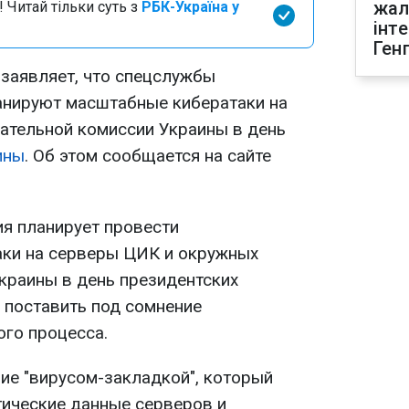
жал
 Читай тільки суть з
РБК-Україна у
інт
Ген
заявляет, что спецслужбы
анируют масштабные кибератаки на
ательной комиссии Украины в день
ины
. Об этом сообщается на сайте
ия планирует провести
аки на серверы ЦИК и окружных
краины в день президентских
 поставить под сомнение
ого процесса.
ние "вирусом-закладкой", который
тические данные серверов и