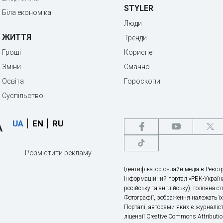
STYLER
Біла економіка
Люди
ЖИТТЯ
Тренди
Гроші
Корисне
Зміни
Смачно
Освіта
Гороскопи
Суспільство
UA
EN
RU
Розмістити рекламу
Ідентифікатор онлайн-медіа в Реєстр
Інформаційний портал «РБК-Україна
російську та англійську), головна с
Фотографії, зображення належать ї
Порталі, авторами яких є журналіс
ліцензії Creative Commons Attributio