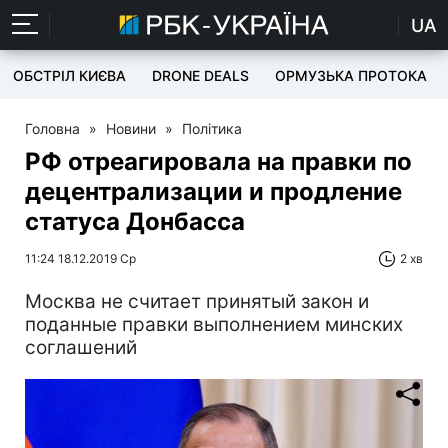
UA
ОБСТРІЛ КИЄВА
DRONE DEALS
ОРМУЗЬКА ПРОТОКА
Головна
»
Новини
»
Політика
РФ отреагировала на правки по
децентрализации и продление
статуса Донбасса
11:24 18.12.2019 Ср
2 хв
Москва не считает принятый закон и
поданные правки выполнением минских
соглашений