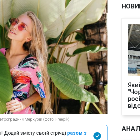
НОВИ
Яки
"Чо
рос
від
етроградний Меркурій (фото: Freepik)
АНАЛ
і! Додай змісту своїй стрічці
разом з