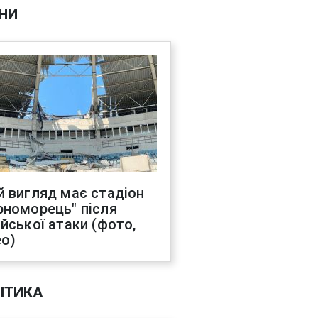
НИ
й вигляд має стадіон
рноморець" після
ійської атаки (фото,
ео)
ІТИКА