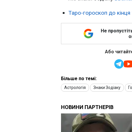
Таро-гороскоп до кінця
Не пропустіт
о
Або читайте
Більше по темі:
Астрологія
Знаки Зодіаку
Г