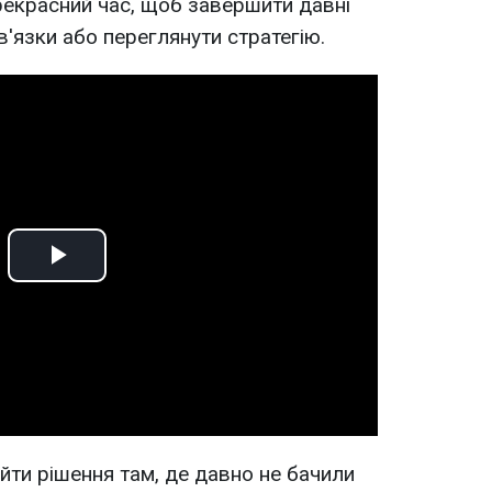
прекрасний час, щоб завершити давні
зв'язки або переглянути стратегію.
Play
Video
йти рішення там, де давно не бачили