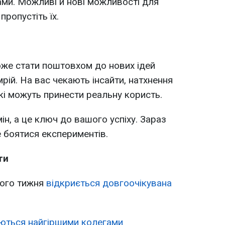
ми. Можливі й нові можливості для
пропустіть їх.
оже стати поштовхом до нових ідей
рій. На вас чекають інсайти, натхнення
які можуть принести реальну користь.
ін, а це ключ до вашого успіху. Зараз
не боятися експериментів.
ти
ього тижня
відкриється довгоочікувана
ються найгіршими колегами