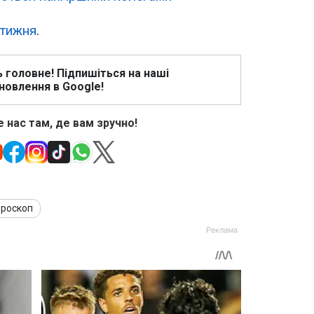
 тижня
.
ь головне! Підпишіться на наші
новлення в Google!
 нас там, де вам зручно!
ороскоп