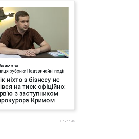
 Акимова
ниця рубрики Надзвичайні події
ік ніхто з бізнесу не
івся на тиск офіційно:
ерв'ю з заступником
прокурора Кримом