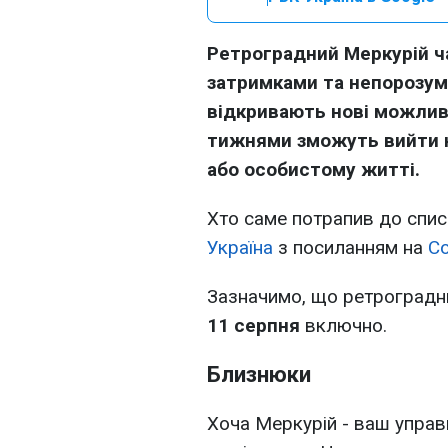
Ретроградний Меркурій ч
затримками та непорозумі
відкривають нові можлив
тижнями зможуть вийти на
або особистому житті.
Хто саме потрапив до спис
Україна
з посиланням на
Co
Зазначимо, що ретроградн
11 серпня
включно.
Близнюки
Хоча Меркурій - ваш управ