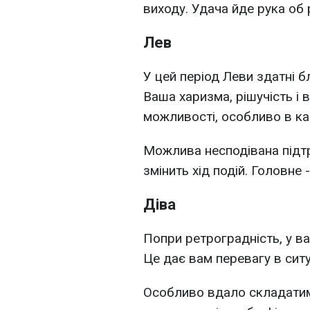
виходу. Удача йде рука об 
Лев
У цей період Леви здатні бл
Ваша харизма, рішучість і
можливості, особливо в кар
Можлива несподівана підт
змінить хід подій. Головне
Діва
Попри ретроградність, у в
Це дає вам перевагу в ситуа
Особливо вдало складатиму