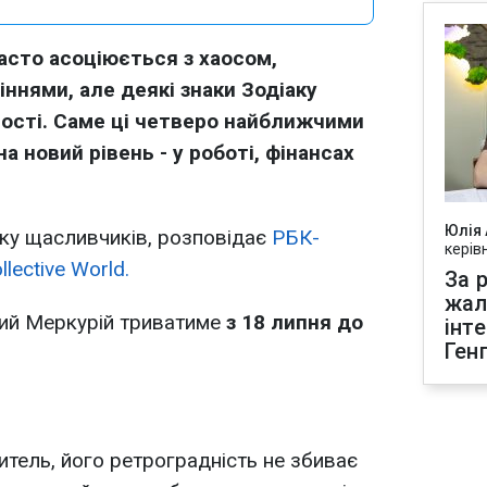
асто асоціюється з хаосом,
ннями, але деякі знаки Зодіаку
ості. Саме ці четверо найближчими
 новий рівень - у роботі, фінансах
Юлія
ку щасливчиків, розповідає
РБК-
керів
llective World.
За р
жал
ий Меркурій триватиме
з 18 липня до
інт
Ген
итель, його ретроградність не збиває