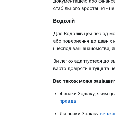
документацією або фінанса
стабільного зростання - не 
Водолій
Для Водоліїв цей період м
або повернення до давніх м
і несподівані знайомства, 
Ви легко адаптуєтеся до зм
варто довіряти інтуїції та 
Вас також може зацікави
4 знаки Зодіаку, яким ц
правда
Які знаки Зодіаку
вважа