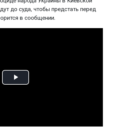
ноциде народа Украины в Киевской
йдут до суда, чтобы предстать перед
ворится в сообщении.
Play
Video