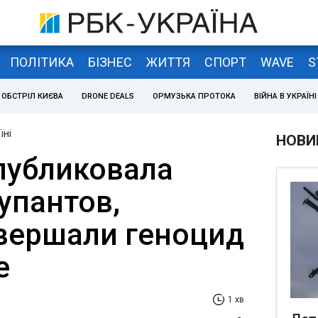
ПОЛІТИКА
БІЗНЕС
ЖИТТЯ
СПОРТ
WAVE
S
ОБСТРІЛ КИЄВА
DRONE DEALS
ОРМУЗЬКА ПРОТОКА
ВІЙНА В УКРАЇНІ
їні
НОВИ
публиковала
упантов,
вершали геноцид
е
1 хв