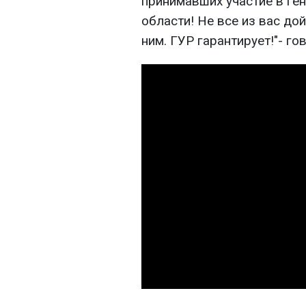
принимавших участие в ге
области! Не все из вас до
ним. ГУР гарантирует!"- го