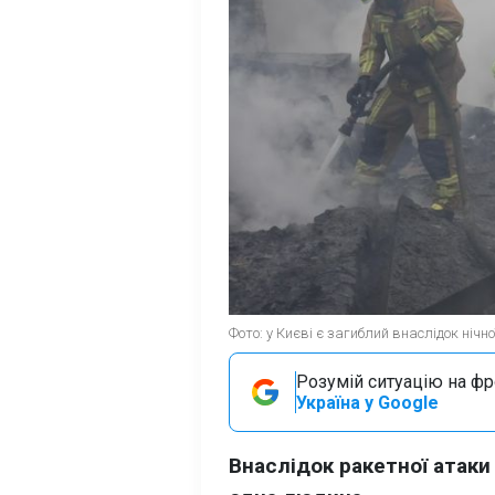
Фото: у Києві є загиблий внаслідок нічн
Розумій ситуацію на фро
Україна у Google
Внаслідок ракетної атаки 