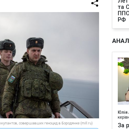
Лет
та С
ППО
РФ
АНАЛ
Юлія
керів
купантов, совершавших геноцид в Бородянке (mill.ru)
За р