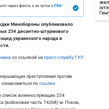
жал
нті через факти, а не чутки з
РБК-
інт
Ген
ведки Минобороны опубликовало
ных 234 десантно-штурмового
ноцид украинского народа в
сти.
раина
со ссылкой на
пресс-службу ГУР
овершающих преступления против
 ознакомиться по
ссылке.
о список военнослужащих 234
 (войсковая часть 74268) м. Псков,