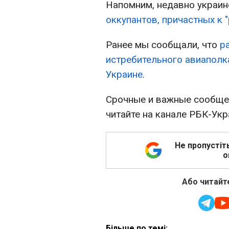
Напомним, недавно украи
оккупантов, причастных к "
Ранее мы сообщали, что
р
истребительного авиаполк
Украине
.
Срочные и важные сообщен
читайте на канале РБК-Ук
Не пропустіт
о
Або читайте
Більше по темі: