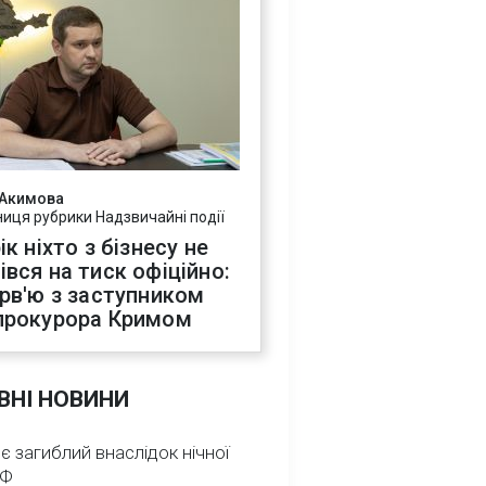
 Акимова
ниця рубрики Надзвичайні події
ік ніхто з бізнесу не
івся на тиск офіційно:
ерв'ю з заступником
прокурора Кримом
ВНІ НОВИНИ
 є загиблий внаслідок нічної
РФ