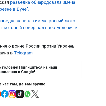
нская
разведка обнародовала имена
резне в Буче".
азведка назвала имена российского
а, который совершал преступления в
ия о войне России против Украины
раина в
Telegram
.
ь головне! Підпишіться на наші
новлення в Google!
 нас там, де вам зручно!