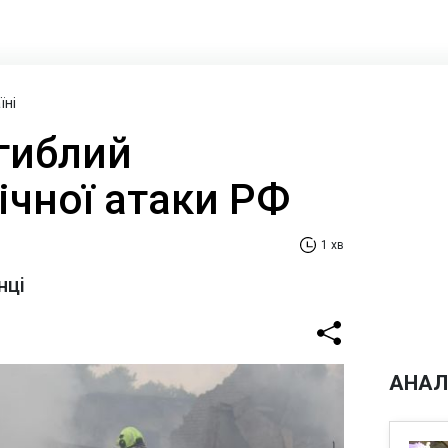
їні
агиблий
ічної атаки РФ
1 хв
нці
АНАЛ