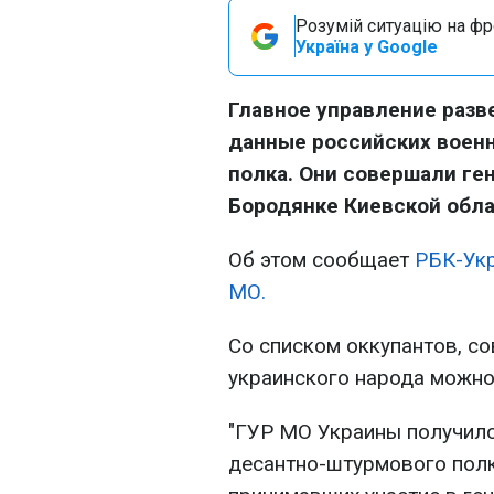
Розумій ситуацію на фро
Україна у Google
Главное управление раз
данные российских воен
полка. Они совершали ге
Бородянке Киевской обла
Об этом сообщает
РБК-Ук
МО.
Со списком оккупантов, с
украинского народа можно
"ГУР МО Украины получил
десантно-штурмового полка