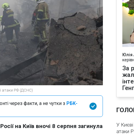
Юлія
керів
За р
жал
інт
Ген
ої атаки РФ (ДСНС)
нті через факти, а не чутки з
РБК-
ГОЛО
У Києві
Росії на Київ вночі 8 серпня загинула
атаки 