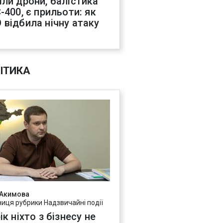
іли дрони, балістика
-400, є прильоти: як
 відбила нічну атаку
ІТИКА
 Акимова
ниця рубрики Надзвичайні події
ік ніхто з бізнесу не