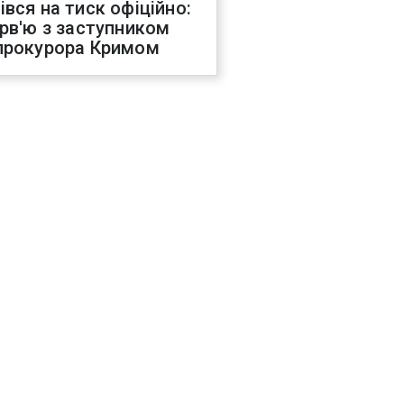
івся на тиск офіційно:
ерв'ю з заступником
прокурора Кримом