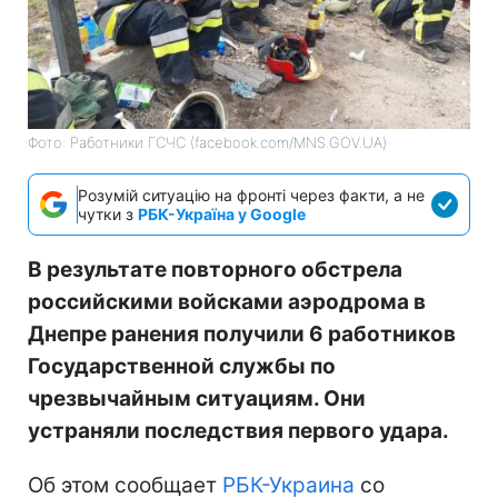
Фото: Работники ГСЧС (facebook.com/MNS.GOV.UA)
Розумій ситуацію на фронті через факти, а не
чутки з
РБК-Україна у Google
В результате повторного обстрела
российскими войсками аэродрома в
Днепре ранения получили 6 работников
Государственной службы по
чрезвычайным ситуациям. Они
устраняли последствия первого удара.
Об этом сообщает
РБК-Украина
со