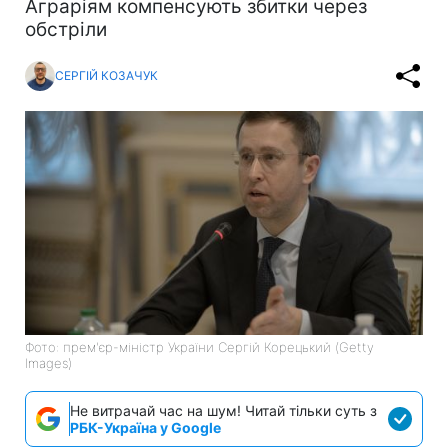
Аграріям компенсують збитки через
обстріли
СЕРГІЙ КОЗАЧУК
Фото: прем'єр-міністр України Сергій Корецький (Getty
Images)
Не витрачай час на шум! Читай тільки суть з
РБК-Україна у Google