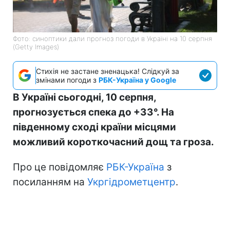
Фото: синоптики дали прогноз погоди в Україні на 10 серпня
(Getty Images)
Стихія не застане зненацька! Слідкуй за
змінами погоди з
РБК-Україна у Google
В Україні сьогодні, 10 серпня,
прогнозується спека до +33°. На
південному сході країни місцями
можливий короткочасний дощ та гроза.
Про це повідомляє
РБК-Україна
з
посиланням на
Укргідрометцентр
.