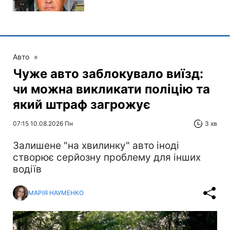
Авто
»
Чуже авто заблокувало виїзд:
чи можна викликати поліцію та
який штраф загрожує
07:15 10.08.2026 Пн
3 хв
Залишене "на хвилинку" авто іноді
створює серйозну проблему для інших
водіїв
МАРІЯ НАУМЕНКО