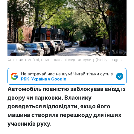
Фото: автомобілі, припарковані вздовж вулиці (Getty Images)
Не витрачай час на шум! Читай тільки суть з
РБК-Україна у Google
Автомобіль повністю заблокував виїзд із
двору чи парковки. Власнику
доведеться відповідати, якщо його
машина створила перешкоду для інших
учасників руху.