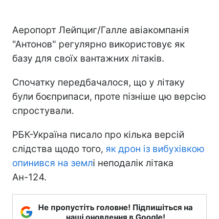
Аеропорт Лейпциг/Галле авіакомпанія
"Антонов" регулярно використовує як
базу для своїх вантажних літаків.
Спочатку передбачалося, що у літаку
були боєприпаси, проте пізніше цю версію
спростували.
РБК-Україна писало про кілька версій
слідства щодо того,
як дрон із вибухівкою
опинився на земл
і неподалік літака
Ан-124.
Не пропустіть головне! Підпишіться на
наші оновлення в Google!