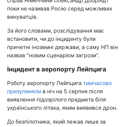
справ Німеччини Олександр Добріндт
поки не називав Росію серед можливих
винуватців.
За його словами, розслідування має
встановити, чи до інциденту були
причетні іноземні держави, а саму НП він
назвав "новим сценарієм загрози".
Інцидент в аеропорту Лейпцига
Роботу аеропорту Лейпцига
тимчасово
призупиняли
в ніч на 5 серпня після
виявлення підозрілого предмета біля
українського літака, яким виявився дрон.
До безпілотника, який лежав лише за