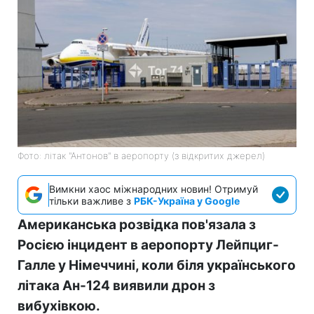
Фото: літак "Антонов" в аеропорту (з відкритих джерел)
Вимкни хаос міжнародних новин! Отримуй
тільки важливе з
РБК-Україна у Google
Американська розвідка пов'язала з
Росією інцидент в аеропорту Лейпциг-
Галле у Німеччині, коли біля українського
літака Ан-124 виявили дрон з
вибухівкою.