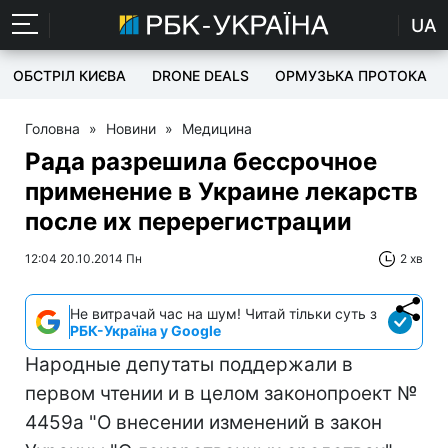
UA
ОБСТРІЛ КИЄВА
DRONE DEALS
ОРМУЗЬКА ПРОТОКА
Головна
»
Новини
»
Медицина
Рада разрешила бессрочное
применение в Украине лекарств
после их перерегистрации
12:04 20.10.2014 Пн
2 хв
Не витрачай час на шум! Читай тільки суть з
РБК-Україна у Google
Народные депутаты поддержали в
первом чтении и в целом законопроект №
4459а "О внесении изменений в закон