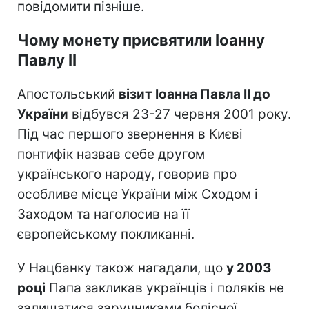
повідомити пізніше.
Чому монету присвятили Іоанну
Павлу II
Апостольський
візит Іоанна Павла II до
України
відбувся 23-27 червня 2001 року.
Під час першого звернення в Києві
понтифік назвав себе другом
українського народу, говорив про
особливе місце України між Сходом і
Заходом та наголосив на її
європейському покликанні.
У Нацбанку також нагадали, що
у 2003
році
Папа закликав українців і поляків не
залишатися заручниками болісної