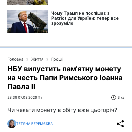
Головна
»
Життя
»
Гроші
НБУ випустить пам'ятну монету
на честь Папи Римського Іоанна
Павла II
23:39 07.08.2026 Пт
3 хв
Чи чекати монету в обігу вже цьогоріч?
ТЕТЯНА ВЕРЕМЄЄВА