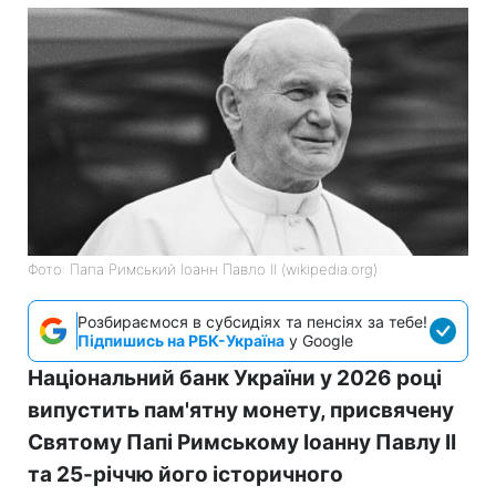
Фото: Папа Римський Іоанн Павло II (wikipedia.org)
Розбираємося в субсидіях та пенсіях за тебе!
Підпишись на РБК-Україна
у Google
Національний банк України у 2026 році
випустить пам'ятну монету, присвячену
Святому Папі Римському Іоанну Павлу II
та 25-річчю його історичного