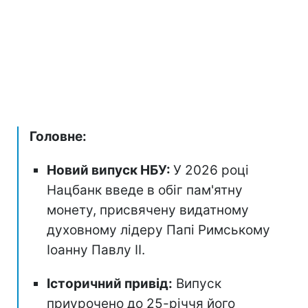
Головне:
Новий випуск НБУ:
У 2026 році
Нацбанк введе в обіг пам'ятну
монету, присвячену видатному
духовному лідеру Папі Римському
Іоанну Павлу II.
Історичний привід:
Випуск
приурочено до 25-річчя його