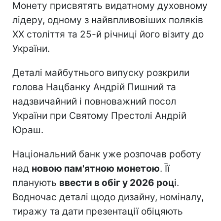
Монету присвятять видатному духовному
лідеру, одному з найвпливовіших поляків
ХХ століття та 25-й річниці його візиту до
України.
Деталі майбутнього випуску розкрили
голова Нацбанку Андрій Пишний та
надзвичайний і повноважний посол
України при Святому Престолі Андрій
Юраш.
Національний банк уже розпочав роботу
над
новою пам'ятною монетою
. Її
планують
ввести в обіг у 2026 роц
і.
Водночас деталі щодо дизайну, номіналу,
тиражу та дати презентації обіцяють