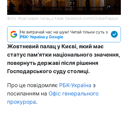
Фото: Жовтневий палац у Києві (facebook.com/OctoberPalace)
Не витрачай час на шум! Читай тільки суть з
РБК-Україна у Google
Жовтневий палац у Києві, який має
статус пам'ятки національного значення,
повернуть державі після рішення
Господарського суду столиці.
Про це повідомляє
РБК-Україна
з
посиланням на
Офіс генерального
прокурора
.