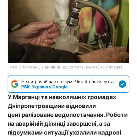
Фото: В Марганці відновили водопостачання (Getty Images)
Не витрачай час на шум! Читай тільки суть з
РБК-Україна у Google
У Марганці та навколишніх громадах
Дніпропетровщини відновили
централізоване водопостачання. Роботи
на аварійній ділянці завершені, а за
підсумками ситуації ухвалили кадрові