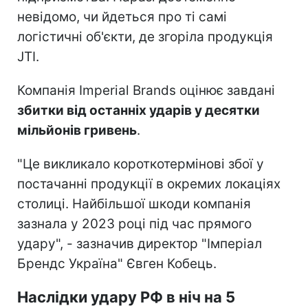
невідомо, чи йдеться про ті самі
логістичні об'єкти, де згоріла продукція
JTI.
Компанія Imperial Brands оцінює завдані
збитки від останніх ударів у десятки
мільйонів гривень
.
"Це викликало короткотермінові збої у
постачанні продукції в окремих локаціях
столиці. Найбільшої шкоди компанія
зазнала у 2023 році під час прямого
удару", - зазначив директор "Імперіал
Брендс Україна" Євген Кобець.
Наслідки удару РФ в ніч на 5