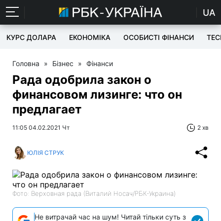
UA
КУРС ДОЛАРА
ЕКОНОМІКА
ОСОБИСТІ ФІНАНСИ
TEC
Головна
»
Бізнес
»
Фінанси
Рада одобрила закон о
финансовом лизинге: что он
предлагает
11:05 04.02.2021 Чт
2 хв
ЮЛІЯ СТРУК
Фото: Верховная рада (Виталий Носач/РБК-Украина)
Не витрачай час на шум! Читай тільки суть з