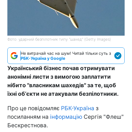
Фото: ударний безпілотник типу "шахед" (Getty Images)
Не витрачай час на шум! Читай тільки суть з
РБК-Україна у Google
Український бізнес почав отримувати
анонімні листи з вимогою заплатити
нібито "власникам шахедів" за те, щоб
їхні обʼєкти не атакували безпілотники.
Про це повідомляє
РБК-Україна
з
посиланням на
інформацію
Сергія "Флеш"
Бескрестнова.