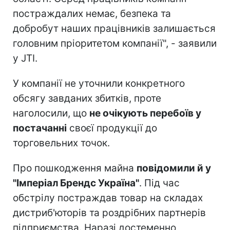
постраждалих немає, безпека та
добробут наших працівників залишається
головним пріоритетом компанії", - заявили
у JTI.
У компанії не уточнили конкретного
обсягу завданих збитків, проте
наголосили, що
не очікують перебоїв у
постачанні
своєї продукції до
торговельних точок.
Про пошкодження майна
повідомили й у
"Імперіал Брендс Україна"
. Під час
обстрілу постраждав товар на складах
дистриб'юторів та роздрібних партнерів
підприємства. Наразі достеменно