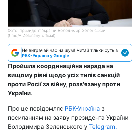
Фото: президент України Володимир Зеленський
(t.me/V_Zelenskiy_official)
Не витрачай час на шум! Читай тільки суть з
РБК-Україна у Google
Пройшла координаційна нарада на
вищому рівні щодо усіх типів санкцій
проти Росії за війну, розв'язану проти
України.
Про це повідомляє
РБК-Україна
з
посиланням на заяву президента України
Володимира Зеленського у
Telegram.