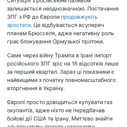
Ситуація з російським паливом
залишається неоднозначною. Постачання
ЗПГ з РФ до Європи
продовжують
зростати
. Це відбувається всупереч
планам Брюсселя, адже негативну роль
грає блокування Ормузької протоки.
Саме через війну Трампа в Ірані імпорт
російського ЗПГ зріс на 16 відсотків лише
за перший квартал. Зараз ці показники є
найвищими з початку повномасштабного
вторгнення в Україну.
Європі просто доводиться купувати газ
окупантів, адже ніхто не передбачав
бойові дії США та Ірану. Миттєво знайти
альтернативу просто неможливо.