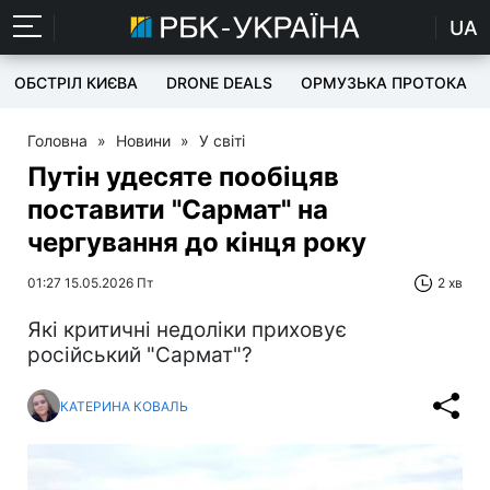
UA
ОБСТРІЛ КИЄВА
DRONE DEALS
ОРМУЗЬКА ПРОТОКА
Головна
»
Новини
»
У світі
Путін удесяте пообіцяв
поставити "Сармат" на
чергування до кінця року
01:27 15.05.2026 Пт
2 хв
Які критичні недоліки приховує
російський "Сармат"?
КАТЕРИНА КОВАЛЬ