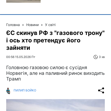
Головна
»
Новини
»
У світі
ЄС скинув РФ з "газового трону"
і ось хто претендує його
зайняти
00:56 15.05.2026 Пт
3 хв
Головною газовою силою є сусідня
Норвегія, але на паливний ринок виходить
Трамп
ПИЛИП БОЙКО