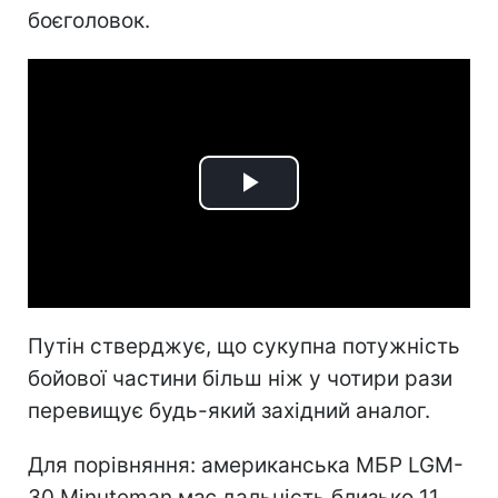
боєголовок.
Play
Video
Путін стверджує, що сукупна потужність
бойової частини більш ніж у чотири рази
перевищує будь-який західний аналог.
Для порівняння: американська МБР LGM-
30 Minuteman має дальність близько 11