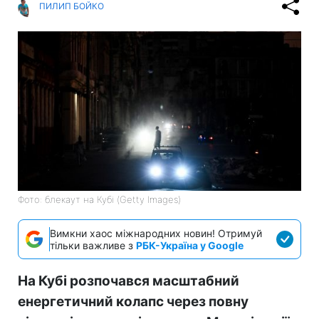
ПИЛИП БОЙКО
Фото: блекаут на Кубі (Getty Images)
Вимкни хаос міжнародних новин! Отримуй
тільки важливе з
РБК-Україна у Google
На Кубі розпочався масштабний
енергетичний колапс через повну