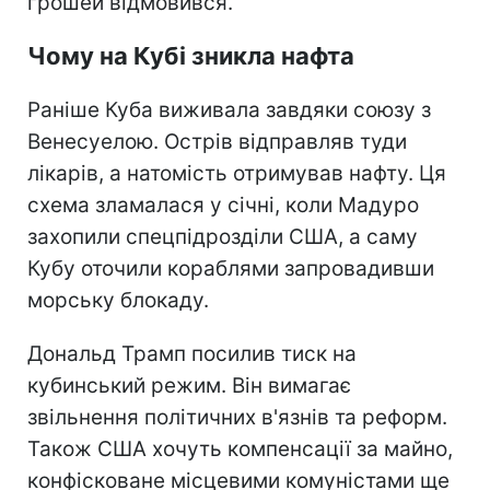
грошей відмовився.
Чому на Кубі зникла нафта
Раніше Куба виживала завдяки союзу з
Венесуелою. Острів відправляв туди
лікарів, а натомість отримував нафту. Ця
схема зламалася у січні, коли Мадуро
захопили спецпідрозділи США, а саму
Кубу оточили кораблями запровадивши
морську блокаду.
Дональд Трамп посилив тиск на
кубинський режим. Він вимагає
звільнення політичних в'язнів та реформ.
Також США хочуть компенсації за майно,
конфісковане місцевими комуністами ще