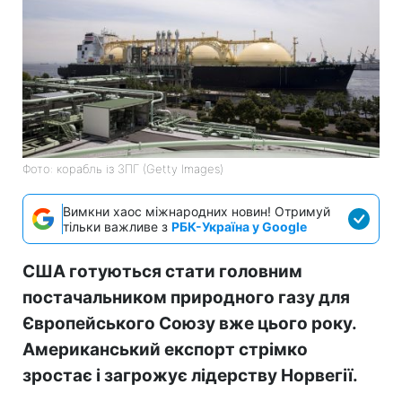
Фото: корабль із ЗПГ (Getty Images)
Вимкни хаос міжнародних новин! Отримуй
тільки важливе з
РБК-Україна у Google
США готуються стати головним
постачальником природного газу для
Європейського Союзу вже цього року.
Американський експорт стрімко
зростає і загрожує лідерству Норвегії.