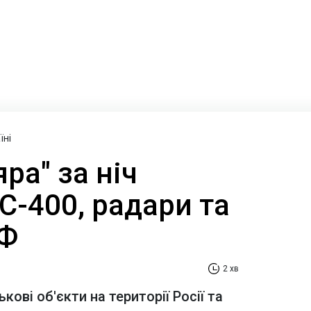
їні
ра" за ніч
С-400, радари та
РФ
2 хв
кові об'єкти на території Росії та