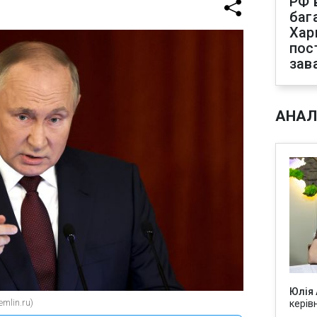
РФ 
баг
Хар
пос
зав
АНАЛ
Юлія
mlin.ru)
керів