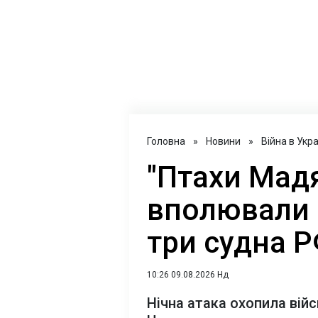
Головна
»
Новини
»
Війна в Укра
"Птахи Мадя
вполювали 
три судна 
10:26 09.08.2026 Нд
Нічна атака охопила війсь