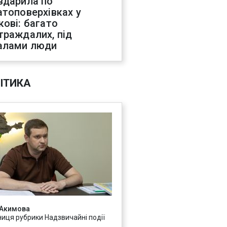
вдарила по
атоповерхівках у
кові: багато
траждалих, під
алами люди
ІТИКА
 Акимова
ниця рубрики Надзвичайні події