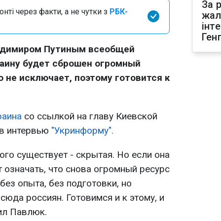
За р
нті через факти, а не чутки з
РБК-
жал
інт
Ген
адимиром Путиным всеобщей
раину будет сброшен огромный
о не исключает, поэтому готовится к
раина
со ссылкой на главу Киевской
в интервью
"Укринформу".
ого существует - скрытая. Но если она
т означать, что снова огромный ресурс
без опыта, без подготовки, но
сюда россиян. Готовимся и к этому, и
тил Павлюк.