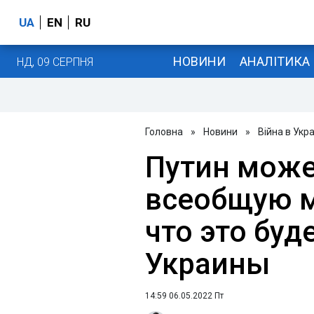
UA
EN
RU
НОВИНИ
АНАЛІТИКА
НД, 09 СЕРПНЯ
Головна
»
Новини
»
Війна в Укра
Путин може
всеобщую 
что это буд
Украины
14:59 06.05.2022 Пт