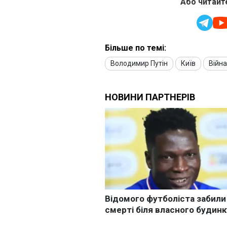
Або читайте
Більше по темі:
Володимир Путін
Київ
Війна