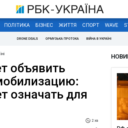
ПОЛІТИКА
БІЗНЕС
ЖИТТЯ
СПОРТ
WAVE
S
DRONE DEALS
ОРМУЗЬКА ПРОТОКА
ВІЙНА В УКРАЇНІ
їні
НОВИ
т объявить
мобилизацию:
ет означать для
2 хв