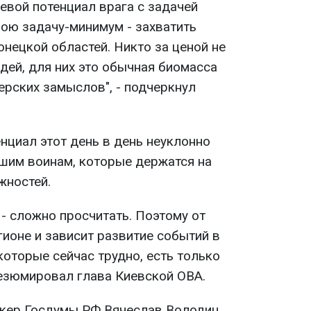
евой потенциал врага с задачей
ою задачу-минимум - захватить
нецкой областей. Никто за ценой не
юдей, для них это обычная биомасса
ерских замыслов", - подчеркнул
енциал этот день в день неуклонно
шим воинам, которые держатся на
жностей.
 - сложно просчитать. Поэтому от
гионе и зависит развитие событий в
оторые сейчас трудно, есть только
резюмировал глава Киевской ОВА.
икер Госдумы РФ Вячеслав Володин