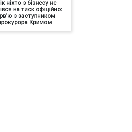
ік ніхто з бізнесу не
івся на тиск офіційно:
ерв'ю з заступником
прокурора Кримом