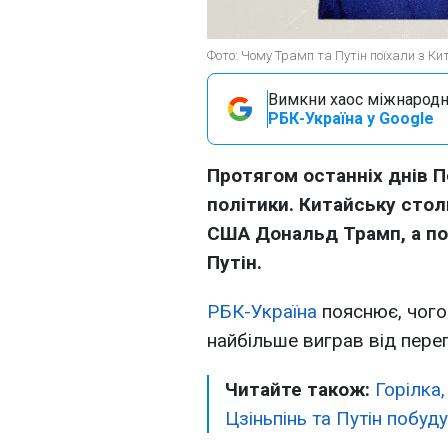
Фото: Чому Трамп та Путін поїхали з К
Вимкни хаос міжнародн
РБК-Україна у Google
Протягом останніх днів П
політики. Китайську сто
США Дональд Трамп, а по
Путін.
РБК-Україна
пояснює, чого 
найбільше виграв від пере
Читайте також:
Горілка,
Цзіньпінь та Путін побуд