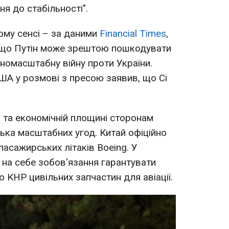
ня до стабільності".
ьому сенсі – за даними
Financial Times
,
, що Путін може зрештою пошкодувати
номасштабну війну проти України.
А у розмові з пресою заявив, що Сі
й та економічній площині сторонам
лька масштабних угод. Китай офіційно
пасажирських літаків Boeing. У
 на себе зобов'язання гарантувати
 КНР цивільних запчастин для авіації.