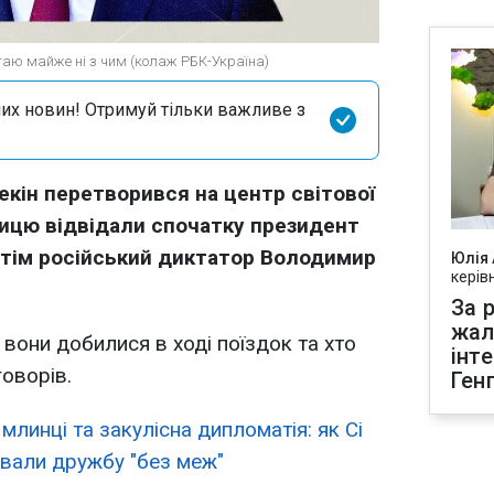
итаю майже ні з чим (колаж РБК-Україна)
их новин! Отримуй тільки важливе з
екін перетворився на центр світової
лицю відвідали спочатку президент
тім російський диктатор Володимир
Юлія
керів
За р
жал
вони добилися в ході поїздок та хто
інт
говорів.
Ген
 млинці та закулісна дипломатія: як Сі
ували дружбу "без меж"