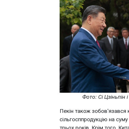
Фото: Сі Цзіньпін 
Пекін також зобов'язався 
сільгосппродукцію на суму
трьох років. Крім того, Ки