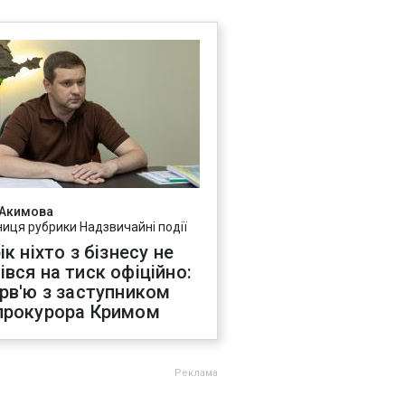
 Акимова
ниця рубрики Надзвичайні події
ік ніхто з бізнесу не
івся на тиск офіційно:
ерв'ю з заступником
прокурора Кримом