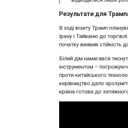
Результати для Трамп
В ході візиту Трамп планув
Ірану і Тайваню до торгівлі
початку виявив стійкість д
Білий дім намагався тисну
інструментом – погрожуючи
проти китайського техноло
керівництво дало зрозуміт
країна готова до затяжног