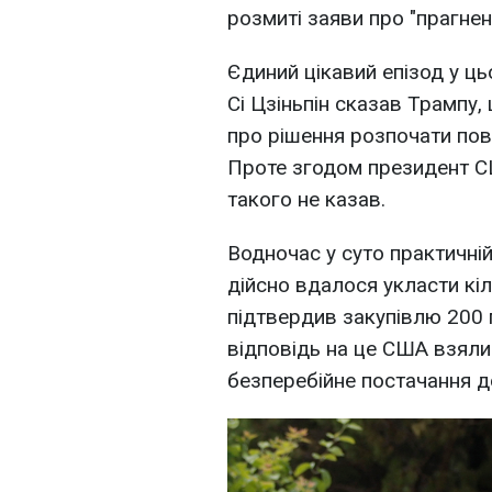
розмиті заяви про "прагнен
Єдиний цікавий епізод у ц
Сі Цзіньпін сказав Трампу
про рішення розпочати пов
Проте згодом президент СШ
такого не казав.
Водночас у суто практичні
дійсно вдалося укласти кі
підтвердив закупівлю 200 
відповідь на це США взяли
безперебійне постачання до