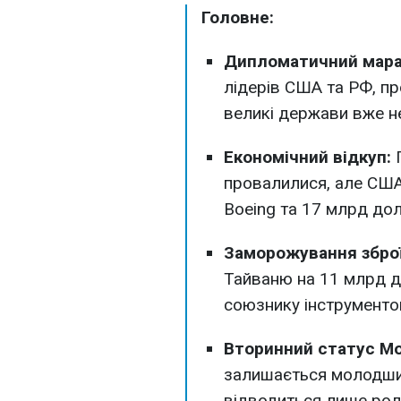
Головне:
Дипломатичний мара
лідерів США та РФ, п
великі держави вже н
Економічний відкуп:
П
провалилися, але США
Boeing та 17 млрд дол
Заморожування збро
Тайваню на 11 млрд д
союзнику інструментом 
Вторинний статус Мо
залишається молодши
відводиться лише рол