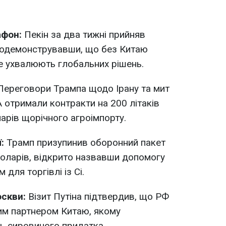
фон:
Пекін за два тижні прийняв
родемонструвавши, що без Китаю
е ухвалюють глобальних рішень.
ереговори Трампа щодо Ірану та мит
 отримали контракти на 200 літаків
арів щорічного агроімпорту.
ї:
Трамп призупинив оборонний пакет
оларів, відкрито назвавши допомогу
для торгівлі із Сі.
скви:
Візит Путіна підтвердив, що РФ
м партнером Китаю, якому
ь сировиного придатка.