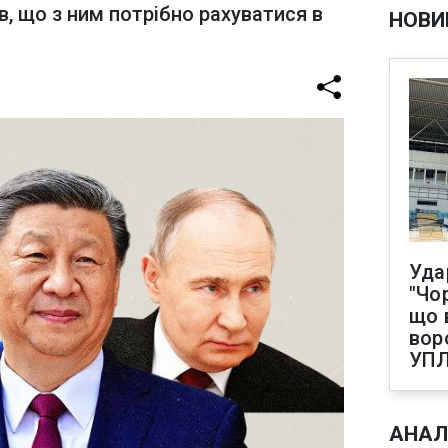
в, що з ним потрібно рахуватися в
НОВИ
Уда
"Чо
що 
вор
УП
АНАЛ