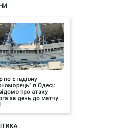
НИ
р по стадіону
рноморець" в Одесі:
відомо про атаку
ога за день до матчу
Л
ІТИКА