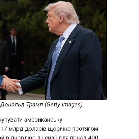
і Дональд Трамп (Getty Images)
купувати американську
 17 млрд доларів щорічно протягом
тай відновлює ліцензії для понад 400