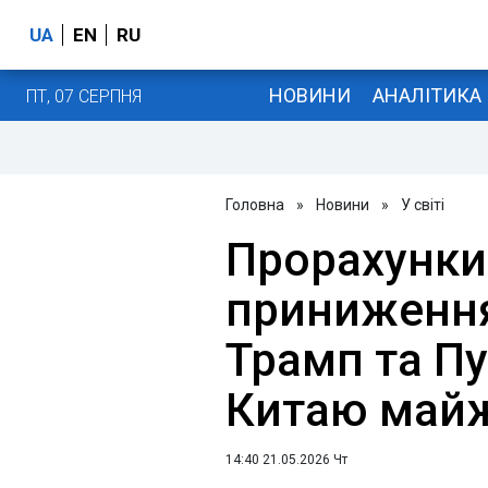
UA
EN
RU
НОВИНИ
АНАЛІТИКА
ПТ, 07 СЕРПНЯ
Головна
»
Новини
»
У світі
Прорахунки
приниження
Трамп та Пу
Китаю майж
14:40 21.05.2026 Чт