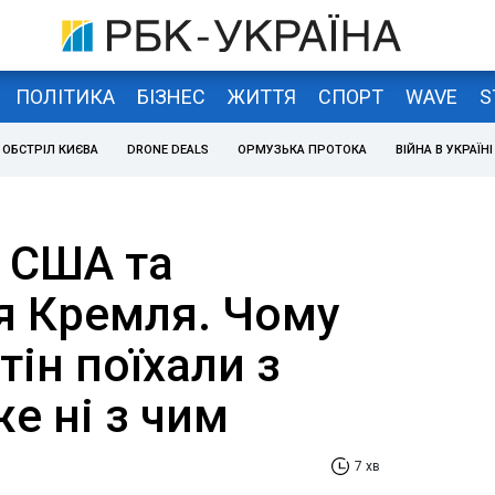
ПОЛІТИКА
БІЗНЕС
ЖИТТЯ
СПОРТ
WAVE
S
ОБСТРІЛ КИЄВА
DRONE DEALS
ОРМУЗЬКА ПРОТОКА
ВІЙНА В УКРАЇНІ
 США та
 Кремля. Чому
тін поїхали з
е ні з чим
7 хв