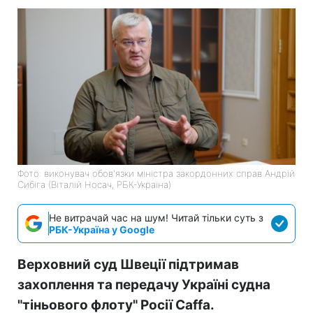
Фото: виконувач обов'язки міністра закордонних справ Андрій
Сибіга (Віталій Носач, РБК-Україна)
Не витрачай час на шум! Читай тільки суть з
РБК-Україна у Google
Верховний суд Швеції підтримав
захоплення та передачу Україні судна
"тіньового флоту" Росії Caffa.