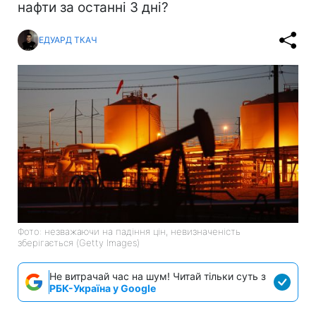
нафти за останні 3 дні?
ЕДУАРД ТКАЧ
Фото: незважаючи на падіння цін, невизначеність
зберігається (Getty Images)
Не витрачай час на шум! Читай тільки суть з
РБК-Україна у Google