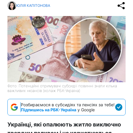
ЮЛІЯ КАПІТОНОВА
Фото: Потенційні отримувачі субсидії повинні знати кілька
важливих нюансів (колаж РБК-Україна)
Розбираємося в субсидіях та пенсіях за тебе!
Підпишись на РБК-Україна
у Google
Українці, які опалюють житло виключно