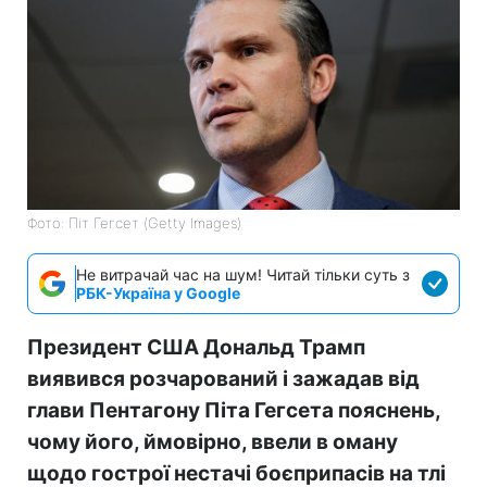
Фото: Піт Гегсет (Getty Images)
Не витрачай час на шум! Читай тільки суть з
РБК-Україна у Google
Президент США Дональд Трамп
виявився розчарований і зажадав від
глави Пентагону Піта Гегсета пояснень,
чому його, ймовірно, ввели в оману
щодо гострої нестачі боєприпасів на тлі