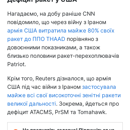
Нагадаємо, на добу раніше CNN
повідомило, що через війну з Іраном
армія США витратила майже 80% своїх
ракет до ППО THAAD
порівняно з
довоєнними показниками, а також
близько половини ракет-перехоплювачів
Patriot.
Крім того, Reuters дізналося, що армія
США під час війни з Іраном
застосувала
майже всі свої високоточні зенітні ракети
великої дальності
. Зокрема, йдеться про
дефіцит ATACMS, PrSM та Tomahawk.
Не пропустіть головне! Підпишіться на