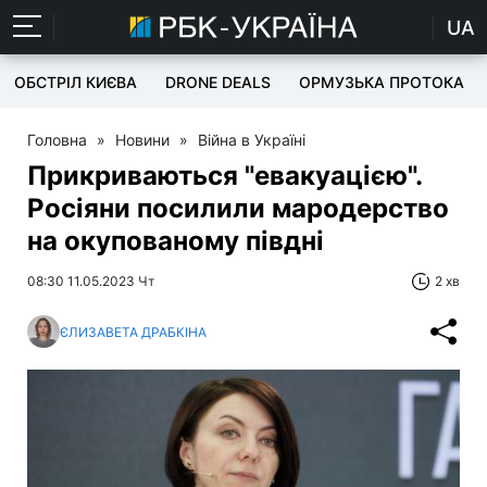
UA
ОБСТРІЛ КИЄВА
DRONE DEALS
ОРМУЗЬКА ПРОТОКА
Головна
»
Новини
»
Війна в Україні
Прикриваються "евакуацією".
Росіяни посилили мародерство
на окупованому півдні
08:30 11.05.2023 Чт
2 хв
ЄЛИЗАВЕТА ДРАБКІНА