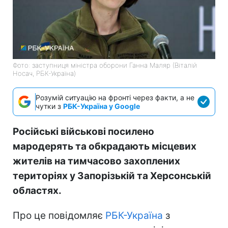
Фото: заступниця міністра оборони Ганна Маляр (Віталій
Носач, РБК-Україна)
Розумій ситуацію на фронті через факти, а не
чутки з
РБК-Україна у Google
Російські військові посилено
мародерять та обкрадають місцевих
жителів на тимчасово захоплених
територіях у Запорізькій та Херсонській
областях.
Про це повідомляє
РБК-Україна
з