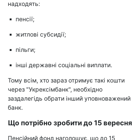
надходять:
пенсії;
житлові субсидії;
пільги;
інші державні соціальні виплати.
Тому всім, хто зараз отримує такі кошти
через "Укрексімбанк", необхідно
заздалегідь обрати інший уповноважений
банк.
Що потрібно зробити до 15 вересня
Пенсійний фонд наголошує, що до 15