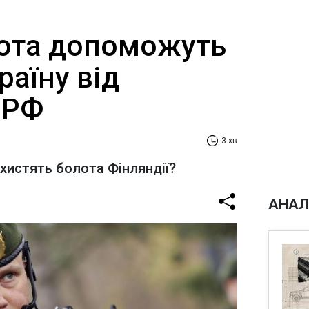
лота допоможуть
раїну від
 РФ
3 хв
ахистять болота Фінляндії?
АНАЛ