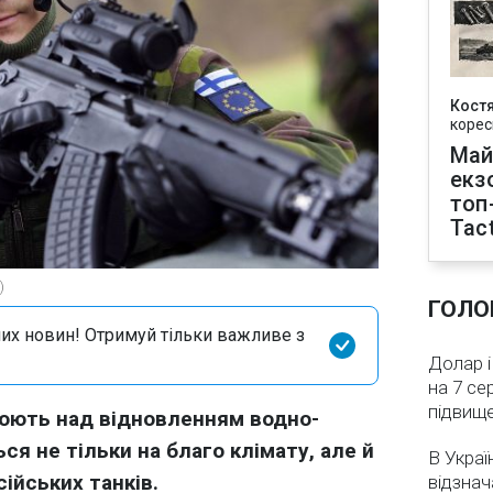
Кост
корес
Май
екз
топ
Tact
)
ГОЛО
их новин! Отримуй тільки важливе з
Долар і
на 7 се
підвищ
цюють над відновленням водно-
ся не тільки на благо клімату, але й
В Украї
сійських танків.
відзнач