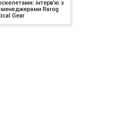
оскелетами: інтерв'ю з
-менеджерами Rarog
ical Gear