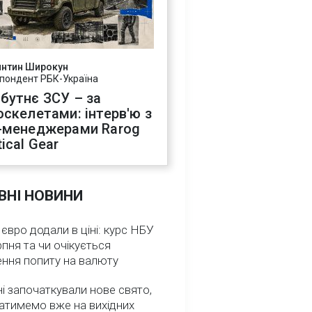
янтин Широкун
пондент РБК-Україна
бутнє ЗСУ – за
оскелетами: інтерв'ю з
-менеджерами Rarog
ical Gear
ВНІ НОВИНИ
 євро додали в ціні: курс НБУ
рпня та чи очікується
ення попиту на валюту
ні започаткували нове свято,
атимемо вже на вихідних