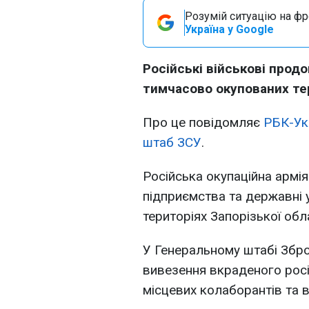
Розумій ситуацію на фро
Україна у Google
Російські військові прод
тимчасово окупованих те
Про це повідомляє
РБК-Ук
штаб ЗСУ
.
Російська окупаційна армія
підприємства та державні 
територіях Запорізької обла
У Генеральному штабі Збро
вивезення вкраденого рос
місцевих колаборантів та 