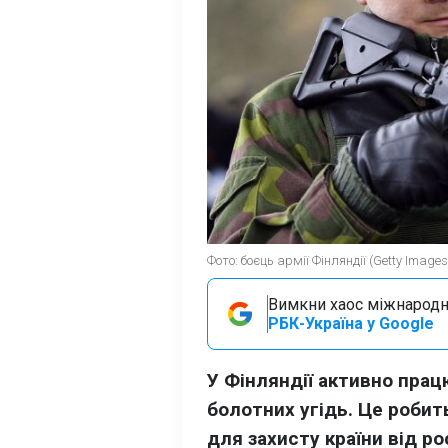
Фото: боєць армії Фінляндії (Getty Images
Вимкни хаос міжнародн
РБК-Україна у Google
У Фінляндії активно пра
болотних угідь. Це робить
для захисту країни від ро