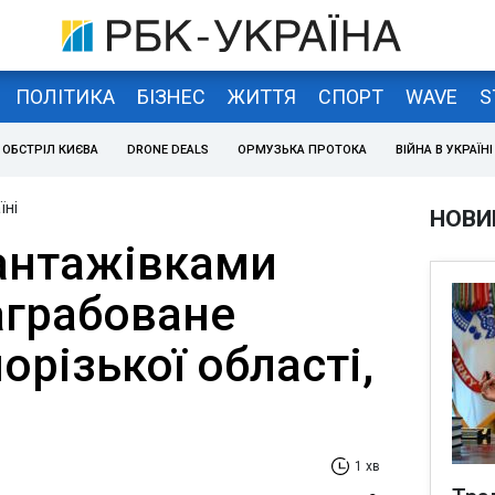
ПОЛІТИКА
БІЗНЕС
ЖИТТЯ
СПОРТ
WAVE
S
ОБСТРІЛ КИЄВА
DRONE DEALS
ОРМУЗЬКА ПРОТОКА
ВІЙНА В УКРАЇНІ
їні
НОВИ
антажівками
аграбоване
орізької області,
1 хв