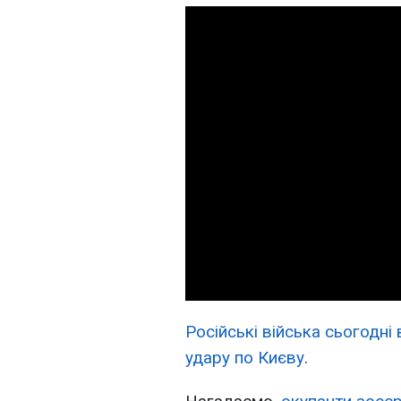
Російські війська сьогодні
удару по Києву
.