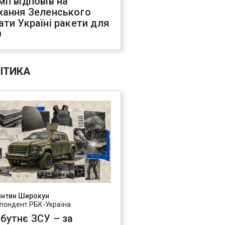
мп відповів на
хання Зеленського
ати Україні ракети для
О
ІТИКА
янтин Широкун
пондент РБК-Україна
бутнє ЗСУ – за