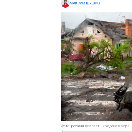
МАКСИМ ШУШКО
Фото: росіяни вивозять крадене в укра