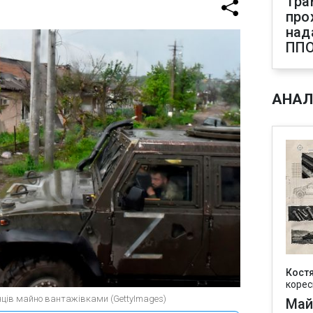
Тра
про
над
ПП
АНАЛ
Кост
корес
їнців майно вантажівками (GettyImages)
Май