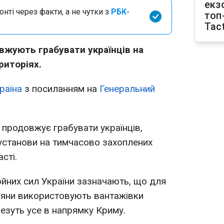
екз
нті через факти, а не чутки з
РБК-
топ
Tact
овжують грабувати українців на
риторіях.
раїна
з посиланням на
Генеральний
 продовжує грабувати українців,
установи на тимчасово захоплених
сті.
йних сил України зазначають, що для
іяни використовують вантажівки
везуть усе в напрямку Криму.