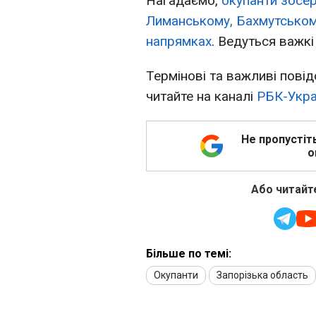
Нагадаємо,
окупанти зосе
Лиманському, Бахмутському
напрямках
. Ведуться важкі
Термінові та важливі повід
читайте на каналі
РБК-Укра
Не пропустіт
о
Або читайте
Більше по темі:
Окупанти
Запорізька область