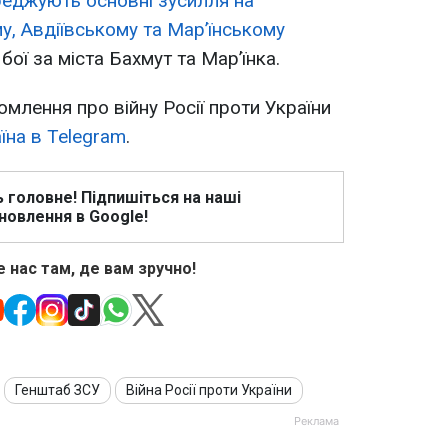
реджують основні зусилля на
, Авдіївському та Мар’їнському
 бої за міста Бахмут та Мар’їнка.
омлення про війну Росії проти України
їна в Telegram
.
ь головне! Підпишіться на наші
новлення в Google!
 нас там, де вам зручно!
Генштаб ЗСУ
Війна Росії проти України