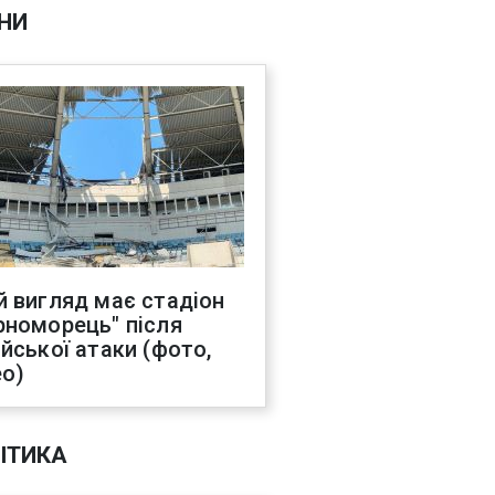
НИ
й вигляд має стадіон
рноморець" після
ійської атаки (фото,
ео)
ІТИКА