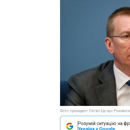
Фото: президент Латвії Едгарс Рінкевичс
Розумій ситуацію на фро
Україна у Google