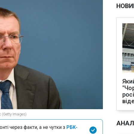
НОВИ
Яки
"Чо
рос
від
 (Getty Images)
АНАЛ
нті через факти, а не чутки з
РБК-