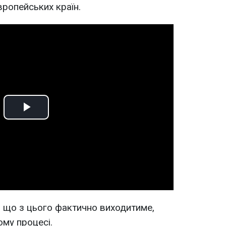
вропейських країн.
Play
Video
, що з цього фактично виходитиме,
ому процесі.