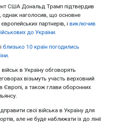
дент США Дональд Трамп підтвердив
х, однак наголосив, що основне
 європейських партнерів, і
виключив
ійськових до України.
мі
близько 10 країн погодились
їни
.
військ в Україну обговорять
говорах візьмуть участь верховний
 Європі, а також глави оборонних
ьянсу.
дправити свої війська в Україну для
ртів, але не буде наближати їх до лінії