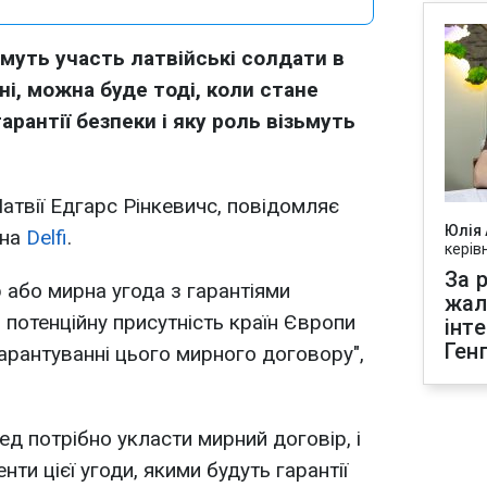
имуть участь латвійські солдати в
ні, можна буде тоді, коли стане
арантії безпеки і яку роль візьмуть
атвії Едгарс Рінкевичс, повідомляє
Юлія
 на
Delfi
.
керів
За р
 або мирна угода з гарантіями
жал
о потенційну присутність країн Європи
інт
Ген
гарантуванні цього мирного договору",
д потрібно укласти мирний договір, і
нти цієї угоди, якими будуть гарантії