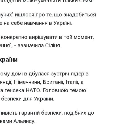
солдатів може ухвалити тільки Сейм.
рішучих" йшлося про те, що знадобиться
е на себе навчання в Україні.
е конкретно вирішувати в той момент,
ня", - зазначила Сіліня.
країни
ому домі відбулася зустріч лідерів
дії, Німеччини, Британії, Італії, а
 та генсека НАТО. Головною темою
 безпеки для України.
вість гарантій безпеки, подібних до
ежами Альянсу.