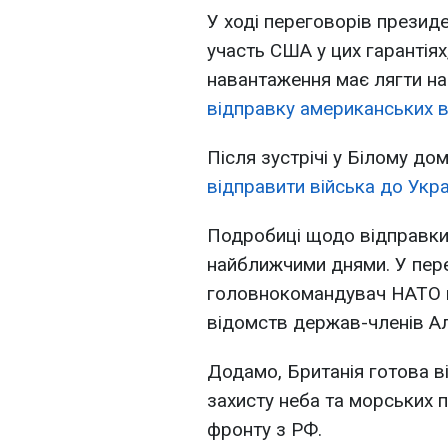
У ході переговорів прези
участь США у цих гарантія
навантаження має лягти на
відправку американських в
Після зустрічі у Білому до
відправити війська до Укра
Подробиці щодо відправки 
найближчими днями. У пере
головнокомандувач НАТО в
відомств держав-членів Ал
Додамо, Британія готова ві
захисту неба та морських по
фронту з РФ.