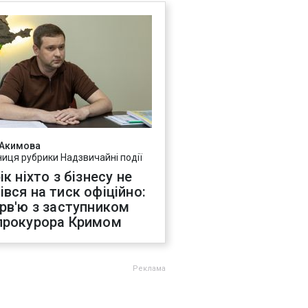
 Акимова
ниця рубрики Надзвичайні події
ік ніхто з бізнесу не
івся на тиск офіційно:
ерв'ю з заступником
прокурора Кримом