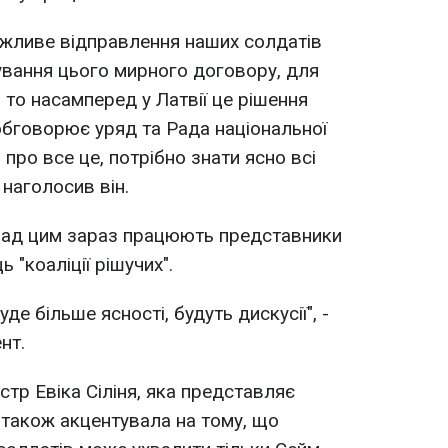
жливе відправлення наших солдатів
ування цього мирного договору, для
, то насамперед у Латвії це рішення
обговорює уряд та Рада національної
про все це, потрібно знати ясно всі
 наголосив він.
 над цим зараз працюють представники
 "коаліції рішучих".
де більше ясності, будуть дискусії", -
нт.
тр Евіка Сіліня, яка представляє
", також акцентувала на тому, що