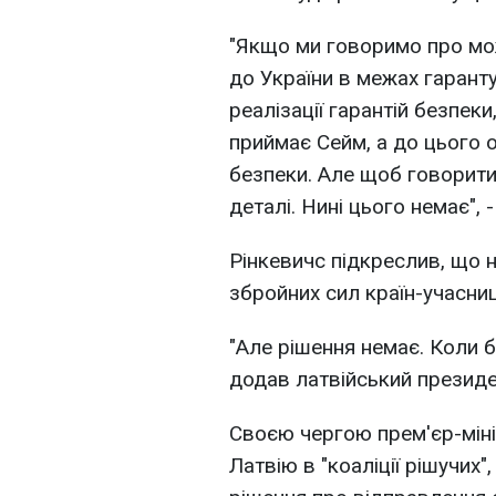
"Якщо ми говоримо про мо
до України в межах гарант
реалізації гарантій безпеки
приймає Сейм, а до цього 
безпеки. Але щоб говорити 
деталі. Нині цього немає", -
Рінкевичс підкреслив, що
збройних сил країн-учасниць
"Але рішення немає. Коли бу
додав латвійський президе
Своєю чергою прем'єр-мініс
Латвію в "коаліції рішучих