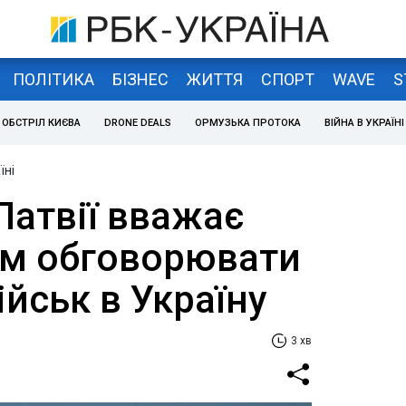
ПОЛІТИКА
БІЗНЕС
ЖИТТЯ
СПОРТ
WAVE
S
ОБСТРІЛ КИЄВА
DRONE DEALS
ОРМУЗЬКА ПРОТОКА
ВІЙНА В УКРАЇНІ
їні
Латвії вважає
м обговорювати
ійськ в Україну
3 хв