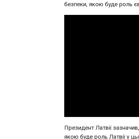
безпеки, якою буде роль є
Президент Латвії зазначив
якою буде роль Латвії у ць