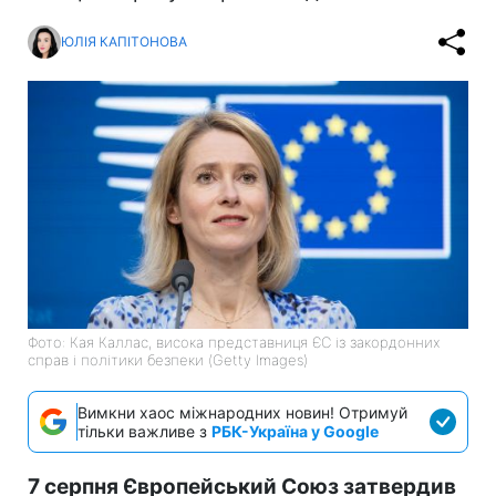
ЮЛІЯ КАПІТОНОВА
Фото: Кая Каллас, висока представниця ЄС із закордонних
справ і політики безпеки (Getty Images)
Вимкни хаос міжнародних новин! Отримуй
тільки важливе з
РБК-Україна у Google
7 серпня Європейський Союз затвердив