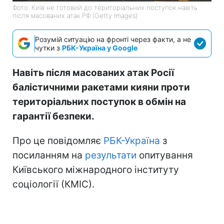
Фото: Київ не готовий до територіальних поступок навіть
після масованих атак РФ (Getty Images)
Розумій ситуацію на фронті через факти, а не
чутки з
РБК-Україна у Google
Навіть після масованих атак Росії
балістичними ракетами кияни проти
територіальних поступок в обмін на
гарантії безпеки.
Про це повідомляє
РБК-Україна
з
посиланням на
результати
опитування
Київського міжнародного інституту
соціології (КМІС).