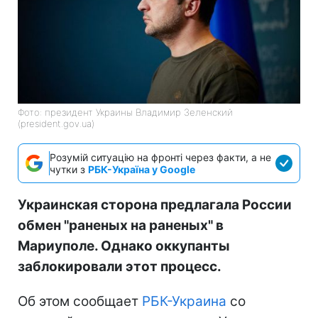
Фото: президент Украины Владимир Зеленский
(president.gov.ua)
Розумій ситуацію на фронті через факти, а не
чутки з
РБК-Україна у Google
Украинская сторона предлагала России
обмен "раненых на раненых" в
Мариуполе. Однако оккупанты
заблокировали этот процесс.
Об этом сообщает
РБК-Украина
со