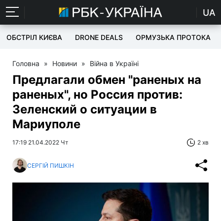
UA
ОБСТРІЛ КИЄВА
DRONE DEALS
ОРМУЗЬКА ПРОТОКА
Головна
»
Новини
»
Війна в Україні
Предлагали обмен "раненых на
раненых", но Россия против:
Зеленский о ситуации в
Мариуполе
17:19 21.04.2022 Чт
2 хв
СЕРГІЙ ПИШКІН