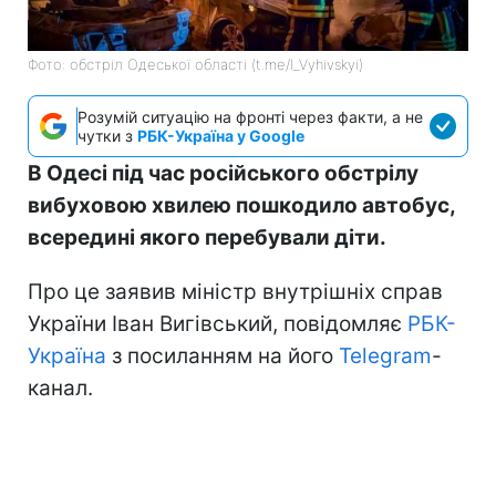
Фото: обстріл Одеської області (t.me/I_Vyhivskyi)
Розумій ситуацію на фронті через факти, а не
чутки з
РБК-Україна у Google
В Одесі під час російського обстрілу
вибуховою хвилею пошкодило автобус,
всередині якого перебували діти.
Про це заявив міністр внутрішніх справ
України Іван Вигівський, повідомляє
РБК-
Україна
з посиланням на його
Telegram
-
канал.