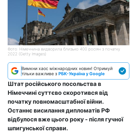
Фото: Німеччина видворила близько 400 росіян з початку
2022 (Getty Images)
Вимкни хаос міжнародних новин! Отримуй
тільки важливе з
РБК-Україна у Google
Штат російського посольства в
Німеччині суттєво скоротився від
початку повномасштабної війни.
Останнє висилання дипломатів РФ
відбулося вже цього року - після гучної
шпигунської справи.