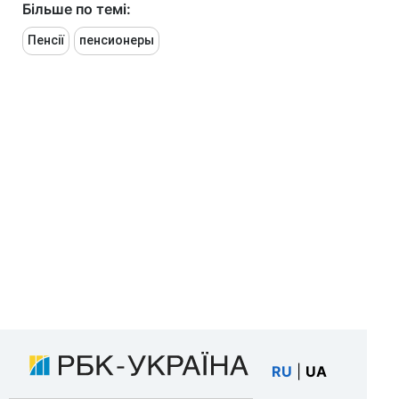
Більше по темі:
Пенсії
пенсионеры
RU
|
UA