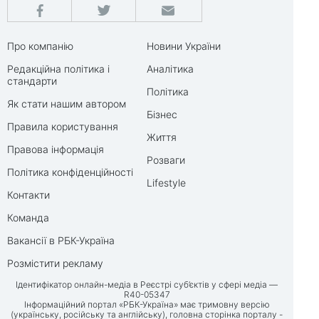
Про компанію
Новини України
Редакційна політика і
Аналітика
стандарти
Політика
Як стати нашим автором
Бізнес
Правила користування
Життя
Правова інформація
Розваги
Політика конфіденційності
Lifestyle
Контакти
Команда
Вакансії в РБК-Україна
Розмістити рекламу
Ідентифікатор онлайн-медіа в Реєстрі суб’єктів у сфері медіа —
R40-05347
Інформаційний портал «РБК-Україна» має тримовну версію
(українську, російську та англійську), головна сторінка порталу -