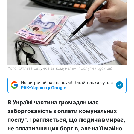
Фото: Оплата рахунків за комунальні послуги (if.gov.ua)
Не витрачай час на шум! Читай тільки суть з
РБК-Україна у Google
В Україні частина громадян має
заборгованість з оплати комунальних
послуг. Трапляється, що людина вмирає,
не сплативши цих боргів, але на її майно