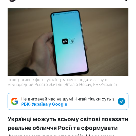
Ілюстративне фото: українці можуть подати заяву в
міжнародний Реєстр збитків (Віталій Носач, РБК-Україна)
Не витрачай час на шум! Читай тільки суть з
РБК-Україна у Google
Українці можуть всьому світові показати
реальне обличчя Росії та сформувати