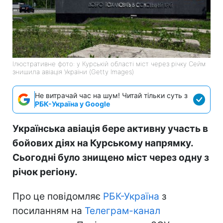
Ілюстративне фото: у Курській області міст через річку Сейм
знишила авіація України (Getty Images)
Не витрачай час на шум! Читай тільки суть з
РБК-Україна у Google
Українська авіація бере активну участь в
бойових діях на Курському напрямку.
Сьогодні було знищено міст через одну з
річок регіону.
Про це повідомляє
РБК-Україна
з
посиланням на
Телеграм-канал