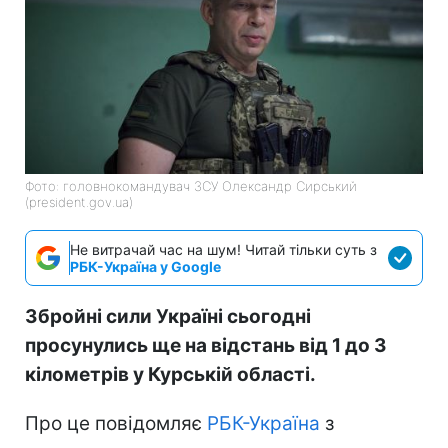
Фото: головнокомандувач ЗСУ Олександр Сирський
(president.gov.ua)
Не витрачай час на шум! Читай тільки суть з
РБК-Україна у Google
Збройні сили Україні сьогодні
просунулись ще на відстань від 1 до 3
кілометрів у Курській області.
Про це повідомляє
РБК-Україна
з